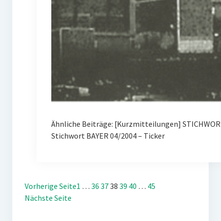
Ähnliche Beiträge: [Kurzmitteilungen] STICHWOR
Stichwort BAYER 04/2004 – Ticker
Vorherige Seite
1
…
36
37
38
39
40
…
45
Nächste Seite