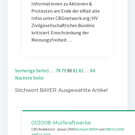
Informationen zu Aktionen &
Protesten am Ende der eMail alle
Infos unter CBGnetwork.org/HV
Zivilgesellschaftliches Bündnis
kritisiert Einschränkung der
Meinungsfreiheit…
Vorherige Seite
1
…
78
79
80
81
82
…
84
Nächste Seite
Stichwort BAYER: Ausgewählte Artikel
01/2008: Müllkraftwerke
CBG Redaktion
1. Januar 2008
Stichwort BAYER
 und 
SWB 01/2008
SWB 01/2008