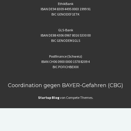
EthikBank
IBAN DE94 8309 4495 0003 1999 91
BIC GENODEF1ETK
GLS-Bank
IBAN DE88 4306 0967 8016 5330 00
BIC GENODEM1GLS
Postfinance (Schweiz)
IBAN CH06 0900 0000 1578 8209 4
BIC POFICHBEXXX
Coordination gegen BAYER-Gefahren (CBG)
Startup Blog
von Compete Themes.