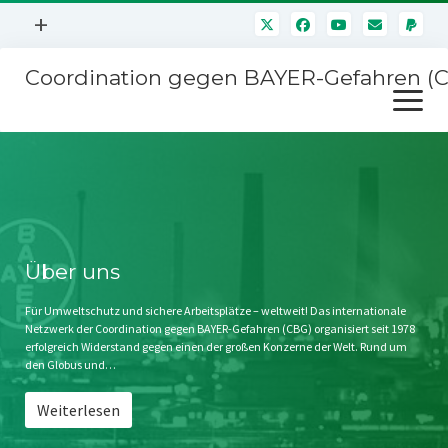
Menü
+
öffnen
Coordination gegen BAYER-Gefahren (
Mitmachen
Menü
Newsletter
öffnen
Presse
Kampagnen
Über uns
BAYER-Hauptversammlungen
Kontakt
Stichwort BAYER
Impressum
Über uns
Jahrestagung
Störfälle
Für Umweltschutz und sichere Arbeitsplätze – weltweit! Das internationale
Netzwerk der Coordination gegen BAYER-Gefahren (CBG) organisiert seit 1978
SPENDEN
erfolgreich Widerstand gegen einen der großen Konzerne der Welt. Rund um
den Globus und…
Weiterlesen