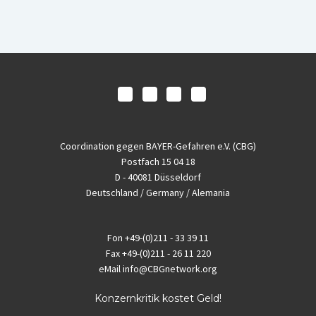
Coordination gegen BAYER-Gefahren e.V. (CBG)
Postfach 15 04 18
D - 40081 Düsseldorf
Deutschland / Germany / Alemania
Fon
+49-(0)211 - 33 39 11
Fax
+49-(0)211 - 26 11 220
eMail
info@CBGnetwork.org
Konzernkritik kostet Geld!