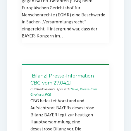
gegen BAYER-Gefahren (CBG) beim
Europäischen Gerichtshof für
Menschenrechte (EGMR) eine Beschwerde
in Sachen „Versammlungsrecht“
eingereicht. Hintergrund war, dass der
BAYER-Konzern im…
[Bilanz] Presse-Information
CBG vom 27.04.21
CBG Redaktion
27. April 2021
News
, 
Presse-Infos
Glyphosat
PCB
CBG belastet Vorstand und
Aufsichtsrat BAYERs desaströse
Bilanz BAYER legt zur heutigen
Hauptversammlung eine
desaströse Bilanz vor. Die