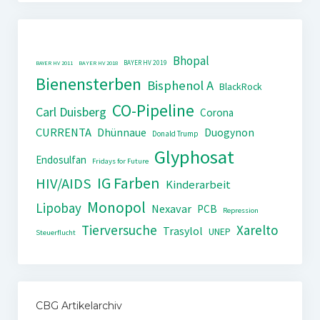
Bhopal
BAYER HV 2019
BAYER HV 2011
BAYER HV 2018
Bienensterben
Bisphenol A
BlackRock
CO-Pipeline
Carl Duisberg
Corona
CURRENTA
Dhünnaue
Duogynon
Donald Trump
Glyphosat
Endosulfan
Fridays for Future
IG Farben
HIV/AIDS
Kinderarbeit
Monopol
Lipobay
Nexavar
PCB
Repression
Tierversuche
Xarelto
Trasylol
UNEP
Steuerflucht
CBG Artikelarchiv