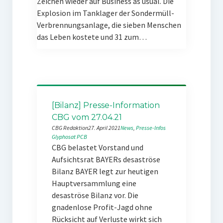
Zeichen wieder auf Business as usual. Die
Explosion im Tanklager der Sondermüll-
Verbrennungsanlage, die sieben Menschen
das Leben kostete und 31 zum…
[Bilanz] Presse-Information
CBG vom 27.04.21
CBG Redaktion
27. April 2021
News
, 
Presse-Infos
Glyphosat
PCB
CBG belastet Vorstand und
Aufsichtsrat BAYERs desaströse
Bilanz BAYER legt zur heutigen
Hauptversammlung eine
desaströse Bilanz vor. Die
gnadenlose Profit-Jagd ohne
Rücksicht auf Verluste wirkt sich