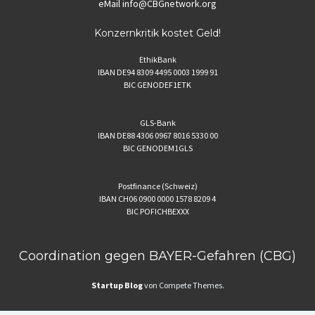
eMail
info@CBGnetwork.org
Konzernkritik kostet Geld!
EthikBank
IBAN DE94 8309 4495 0003 1999 91
BIC GENODEF1ETK
GLS-Bank
IBAN DE88 4306 0967 8016 5330 00
BIC GENODEM1GLS
Postfinance (Schweiz)
IBAN CH06 0900 0000 1578 8209 4
BIC POFICHBEXXX
Coordination gegen BAYER-Gefahren (CBG)
Startup Blog
von Compete Themes.