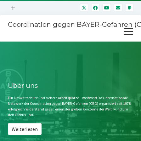
Menü
+
öffnen
Coordination gegen BAYER-Gefahren (
Mitmachen
Menü
Newsletter
öffnen
Presse
Kampagnen
Über uns
BAYER-Hauptversammlungen
Kontakt
Stichwort BAYER
Impressum
Über uns
Jahrestagung
Störfälle
Für Umweltschutz und sichere Arbeitsplätze – weltweit! Das internationale
Netzwerk der Coordination gegen BAYER-Gefahren (CBG) organisiert seit 1978
SPENDEN
erfolgreich Widerstand gegen einen der großen Konzerne der Welt. Rund um
den Globus und…
Weiterlesen