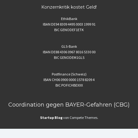
Konzernkritik kostet Geld!
EthikBank
IBAN DE94 8309 4495 0003 1999 91
BIC GENODEF1ETK
GLS-Bank
IBAN DE88 4306 0967 8016 5330 00
BIC GENODEM1GLS
Postfinance (Schweiz)
IBAN CH06 0900 0000 1578 8209 4
BIC POFICHBEXXX
Coordination gegen BAYER-Gefahren (CBG)
Startup Blog
von Compete Themes.