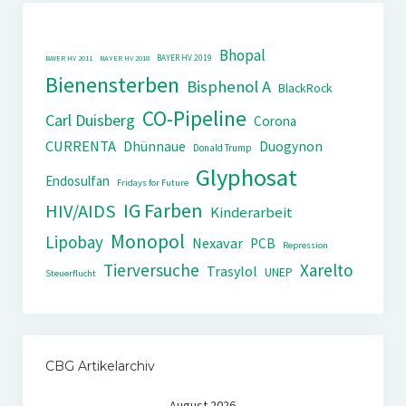
Bhopal
BAYER HV 2019
BAYER HV 2011
BAYER HV 2018
Bienensterben
Bisphenol A
BlackRock
CO-Pipeline
Carl Duisberg
Corona
CURRENTA
Dhünnaue
Duogynon
Donald Trump
Glyphosat
Endosulfan
Fridays for Future
IG Farben
HIV/AIDS
Kinderarbeit
Monopol
Lipobay
Nexavar
PCB
Repression
Tierversuche
Xarelto
Trasylol
UNEP
Steuerflucht
CBG Artikelarchiv
August 2026