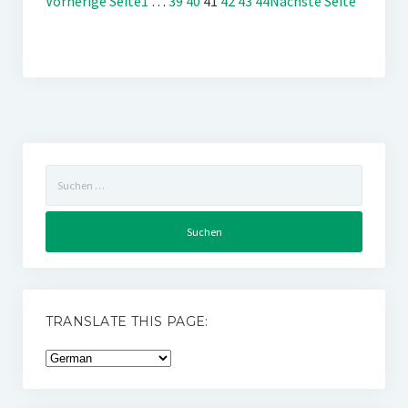
Vorherige Seite
1
…
39
40
41
42
43
44
Nächste Seite
Suchen
nach:
TRANSLATE THIS PAGE: