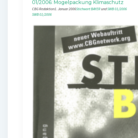
01/2006: Mogelpackung Klimaschutz
CBG Redaktion
1. Januar 2006
Stichwort BAYER
 und 
SWB 01/2006
SWB 01/2006