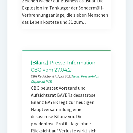
Zeichen wieder auf Business as usual. Die
Explosion im Tanklager der Sondermüll-
Verbrennungsanlage, die sieben Menschen
das Leben kostete und 31 zum…
[Bilanz] Presse-Information
CBG vom 27.04.21
CBG Redaktion
27. April 2021
News
, 
Presse-Infos
Glyphosat
PCB
CBG belastet Vorstand und
Aufsichtsrat BAYERs desaströse
Bilanz BAYER legt zur heutigen
Hauptversammlung eine
desaströse Bilanz vor. Die
gnadenlose Profit-Jagd ohne
Rücksicht auf Verluste wirkt sich