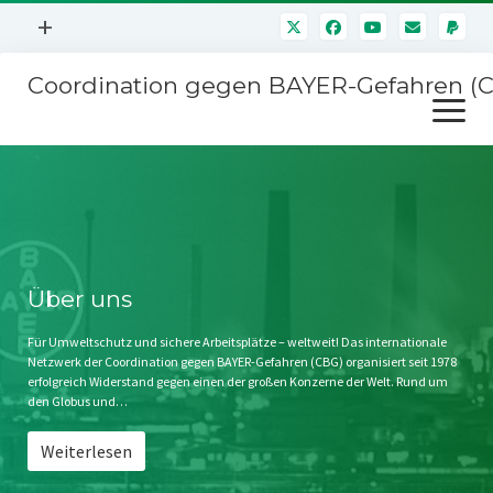
Menü
+
öffnen
Coordination gegen BAYER-Gefahren (
Mitmachen
Menü
Newsletter
öffnen
Presse
Kampagnen
Über uns
BAYER-Hauptversammlungen
Kontakt
Stichwort BAYER
Impressum
Über uns
Jahrestagung
Störfälle
Für Umweltschutz und sichere Arbeitsplätze – weltweit! Das internationale
Netzwerk der Coordination gegen BAYER-Gefahren (CBG) organisiert seit 1978
SPENDEN
erfolgreich Widerstand gegen einen der großen Konzerne der Welt. Rund um
den Globus und…
Weiterlesen