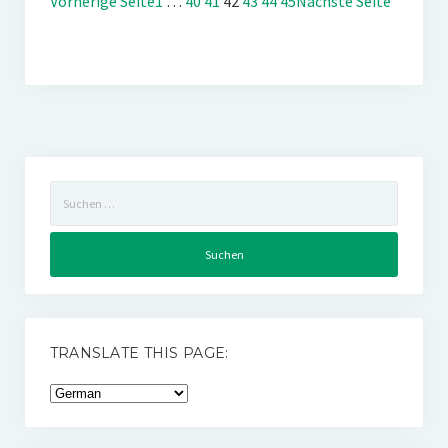
Vorherige Seite
1
…
40
41
42
43
44
45
Nächste Seite
Suchen
nach:
TRANSLATE THIS PAGE: