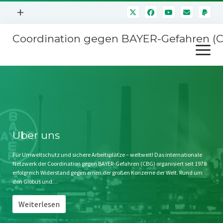
Menü
+
öffnen
Coordination gegen BAYER-Gefahren (
Mitmachen
Menü
Newsletter
öffnen
Presse
Kampagnen
Über uns
BAYER-Hauptversammlungen
Kontakt
Stichwort BAYER
Impressum
Über uns
Jahrestagung
Störfälle
Für Umweltschutz und sichere Arbeitsplätze – weltweit! Das internationale
Netzwerk der Coordination gegen BAYER-Gefahren (CBG) organisiert seit 1978
SPENDEN
erfolgreich Widerstand gegen einen der großen Konzerne der Welt. Rund um
den Globus und…
Weiterlesen