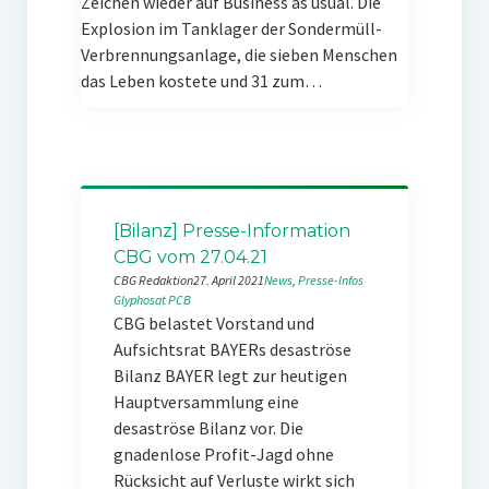
Zeichen wieder auf Business as usual. Die
Explosion im Tanklager der Sondermüll-
Verbrennungsanlage, die sieben Menschen
das Leben kostete und 31 zum…
[Bilanz] Presse-Information
CBG vom 27.04.21
CBG Redaktion
27. April 2021
News
, 
Presse-Infos
Glyphosat
PCB
CBG belastet Vorstand und
Aufsichtsrat BAYERs desaströse
Bilanz BAYER legt zur heutigen
Hauptversammlung eine
desaströse Bilanz vor. Die
gnadenlose Profit-Jagd ohne
Rücksicht auf Verluste wirkt sich