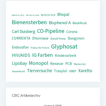
Bhopal
BAYER HV 2019
BAYER HV 2011
BAYER HV 2018
Bienensterben
Bisphenol A
BlackRock
CO-Pipeline
Carl Duisberg
Corona
CURRENTA
Dhünnaue
Duogynon
Donald Trump
Glyphosat
Endosulfan
Fridays for Future
IG Farben
HIV/AIDS
Kinderarbeit
Monopol
Lipobay
Nexavar
PCB
Repression
Tierversuche
Xarelto
Trasylol
UNEP
Steuerflucht
CBG Artikelarchiv
August 2026