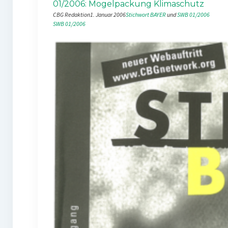
01/2006: Mogelpackung Klimaschutz
CBG Redaktion
1. Januar 2006
Stichwort BAYER
 und 
SWB 01/2006
SWB 01/2006