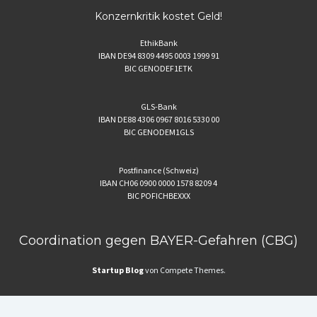
Konzernkritik kostet Geld!
EthikBank
IBAN DE94 8309 4495 0003 1999 91
BIC GENODEF1ETK
GLS-Bank
IBAN DE88 4306 0967 8016 5330 00
BIC GENODEM1GLS
Postfinance (Schweiz)
IBAN CH06 0900 0000 1578 8209 4
BIC POFICHBEXXX
Coordination gegen BAYER-Gefahren (CBG)
Startup Blog
von Compete Themes.