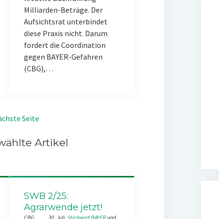
Milliarden-Beträge. Der
Aufsichtsrat unterbindet
diese Praxis nicht. Darum
fordert die Coordination
gegen BAYER-Gefahren
(CBG),…
chste Seite
ählte Artikel
SWB 2/25:
Agrarwende jetzt!
CBG
30. Juli
Stichwort BAYER
 und 