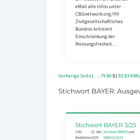
eMail alle Infos unter
CBGnetwork.org/HV
Zivilgesellschaftliches
Bündnis kritisiert
Einschränkung der
Meinungsfreiheit…
Vorherige Seite
1
…
79
80
81
82
83
84
Nä
Stichwort BAYER: Ausgew
Stichwort BAYER 3/25
CBG
15. Mai
Stichwort BAYER
 und 
Redaktion
2026
SWB 03/2025