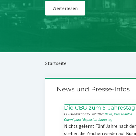
Weiterlesen
Startseite
News und Presse-Infos
Die CBG zum 5. Jahrestag
CBG Redaktion
25. Juli 2026
News
, 
Presse-Infos
Chem“park“
Explosion
Jahrestag
Nichts gelernt Fünf Jahre nach d
stehen die Zeichen wieder auf Busi