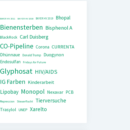
Bhopal
BAYER HV 2019
BAYER HV 2011
BAYER HV 2018
Bienensterben
Bisphenol A
Carl Duisberg
BlackRock
CO-Pipeline
CURRENTA
Corona
Dhünnaue
Duogynon
Donald Trump
Endosulfan
Fridays for Future
Glyphosat
HIV/AIDS
IG Farben
Kinderarbeit
Monopol
Lipobay
Nexavar
PCB
Tierversuche
Repression
Steuerflucht
Xarelto
Trasylol
UNEP