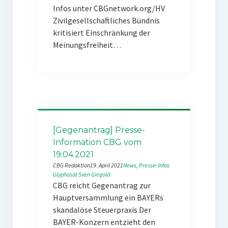
Infos unter CBGnetwork.org/HV
Zivilgesellschaftliches Bündnis
kritisiert Einschränkung der
Meinungsfreiheit…
[Gegenantrag] Presse-
Information CBG vom
19.04.2021
CBG Redaktion
19. April 2021
News
, 
Presse-Infos
Glyphosat
Sven Giegold
CBG reicht Gegenantrag zur
Hauptversammlung ein BAYERs
skandalöse Steuerpraxis Der
BAYER-Konzern entzieht den