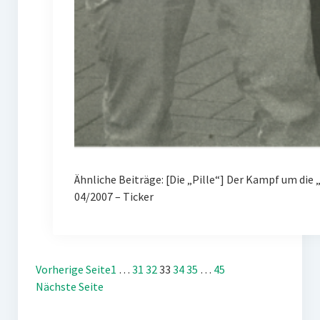
Ähnliche Beiträge: [Die „Pille“] Der Kampf um d
04/2007 – Ticker
Vorherige Seite
1
…
31
32
33
34
35
…
45
Nächste Seite