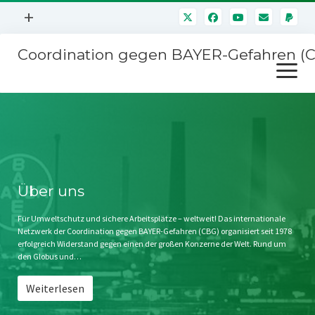
Menü
+
öffnen
Coordination gegen BAYER-Gefahren (
Mitmachen
Menü
Newsletter
öffnen
Presse
Kampagnen
Über uns
BAYER-Hauptversammlungen
Kontakt
Stichwort BAYER
Impressum
Über uns
Jahrestagung
Störfälle
Für Umweltschutz und sichere Arbeitsplätze – weltweit! Das internationale
Netzwerk der Coordination gegen BAYER-Gefahren (CBG) organisiert seit 1978
SPENDEN
erfolgreich Widerstand gegen einen der großen Konzerne der Welt. Rund um
den Globus und…
Weiterlesen