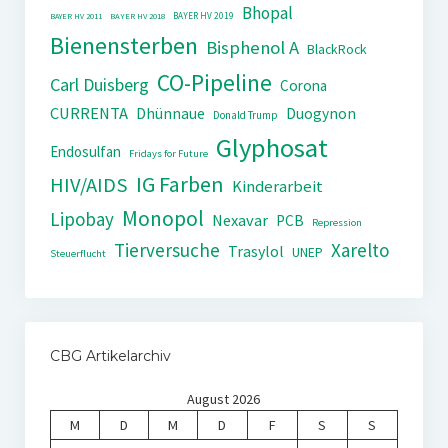
Bhopal
BAYER HV 2019
BAYER HV 2011
BAYER HV 2018
Bienensterben
Bisphenol A
BlackRock
CO-Pipeline
Carl Duisberg
Corona
CURRENTA
Dhünnaue
Duogynon
Donald Trump
Glyphosat
Endosulfan
Fridays for Future
IG Farben
HIV/AIDS
Kinderarbeit
Monopol
Lipobay
Nexavar
PCB
Repression
Tierversuche
Xarelto
Trasylol
UNEP
Steuerflucht
CBG Artikelarchiv
August 2026
M
D
M
D
F
S
S