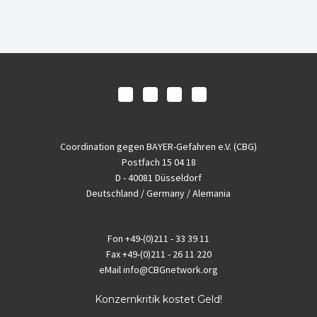
Coordination gegen BAYER-Gefahren e.V. (CBG)
Postfach 15 04 18
D - 40081 Düsseldorf
Deutschland / Germany / Alemania
Fon
+49-(0)211 - 33 39 11
Fax
+49-(0)211 - 26 11 220
eMail
info@CBGnetwork.org
Konzernkritik kostet Geld!