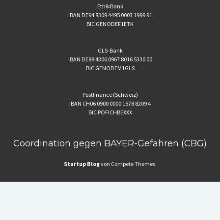
EthikBank
IBAN DE94 8309 4495 0003 1999 91
BIC GENODEF1ETK
GLS-Bank
IBAN DE88 4306 0967 8016 5330 00
BIC GENODEM1GLS
Postfinance (Schweiz)
IBAN CH06 0900 0000 1578 8209 4
BIC POFICHBEXXX
Coordination gegen BAYER-Gefahren (CBG)
Startup Blog
von Compete Themes.