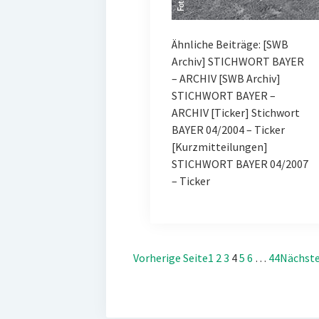
Ähnliche Beiträge: [SWB
Archiv] STICHWORT BAYER
– ARCHIV [SWB Archiv]
STICHWORT BAYER –
ARCHIV [Ticker] Stichwort
BAYER 04/2004 – Ticker
[Kurzmitteilungen]
STICHWORT BAYER 04/2007
– Ticker
Vorherige Seite
1
2
3
4
5
6
…
44
Nächste