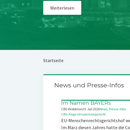
Weiterlesen
Startseite
News und Presse-Infos
Im Namen BAYERs
CBG Redaktion
19. Juli 2026
News
, 
Presse-Infos
CBG-Klage
Versammlungsrecht
EU-Menschenrechtsgerichtshof w
Im März diesen Jahres hatte die 