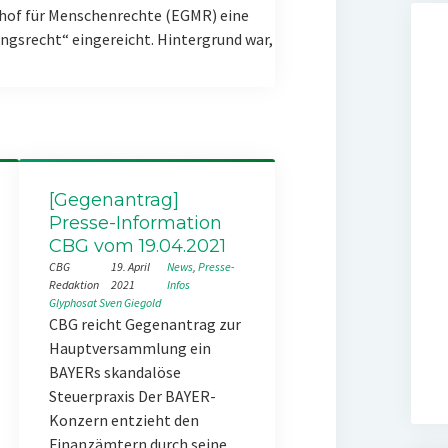
hof für Menschenrechte (EGMR) eine
gsrecht“ eingereicht. Hintergrund war,
[Gegenantrag]
Presse-Information
CBG vom 19.04.2021
CBG
19. April
News
, 
Presse-
Redaktion
2021
Infos
Glyphosat
Sven Giegold
CBG reicht Gegenantrag zur
Hauptversammlung ein
BAYERs skandalöse
Steuerpraxis Der BAYER-
Konzern entzieht den
Finanzämtern durch seine