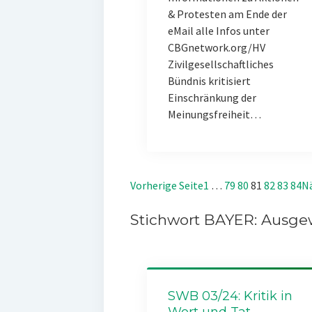
& Protesten am Ende der
eMail alle Infos unter
CBGnetwork.org/HV
Zivilgesellschaftliches
Bündnis kritisiert
Einschränkung der
Meinungsfreiheit…
Vorherige Seite
1
…
79
80
81
82
83
84
Nä
Stichwort BAYER: Ausgew
SWB 03/24: Kritik in
Wort und Tat