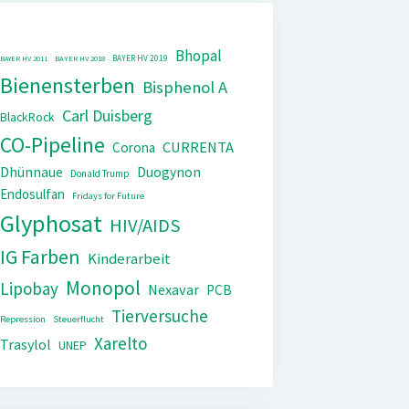
Bhopal
BAYER HV 2019
BAYER HV 2011
BAYER HV 2018
Bienensterben
Bisphenol A
Carl Duisberg
BlackRock
CO-Pipeline
CURRENTA
Corona
Dhünnaue
Duogynon
Donald Trump
Endosulfan
Fridays for Future
Glyphosat
HIV/AIDS
IG Farben
Kinderarbeit
Monopol
Lipobay
Nexavar
PCB
Tierversuche
Repression
Steuerflucht
Xarelto
Trasylol
UNEP