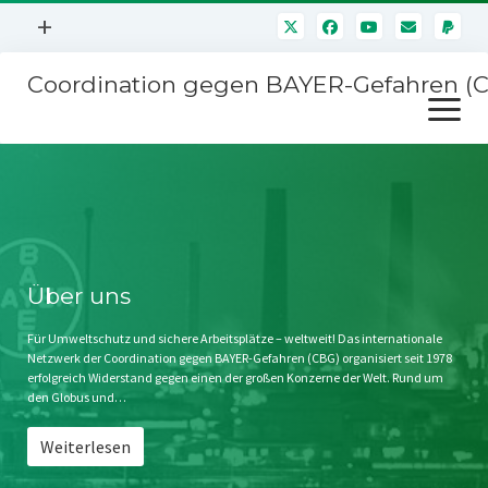
Menü
+
öffnen
Coordination gegen BAYER-Gefahren (
Mitmachen
Menü
Newsletter
öffnen
Presse
Kampagnen
Über uns
BAYER-Hauptversammlungen
Kontakt
Stichwort BAYER
Impressum
Über uns
Jahrestagung
Störfälle
Für Umweltschutz und sichere Arbeitsplätze – weltweit! Das internationale
Netzwerk der Coordination gegen BAYER-Gefahren (CBG) organisiert seit 1978
SPENDEN
erfolgreich Widerstand gegen einen der großen Konzerne der Welt. Rund um
den Globus und…
Weiterlesen