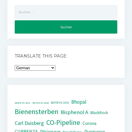
Suchen
nach:
TRANSLATE THIS PAGE:
Bhopal
BAYER HV 2019
BAYER HV 2011
BAYER HV 2018
Bienensterben
Bisphenol A
BlackRock
CO-Pipeline
Carl Duisberg
Corona
CURRENTA
Dhünnaue
Duogynon