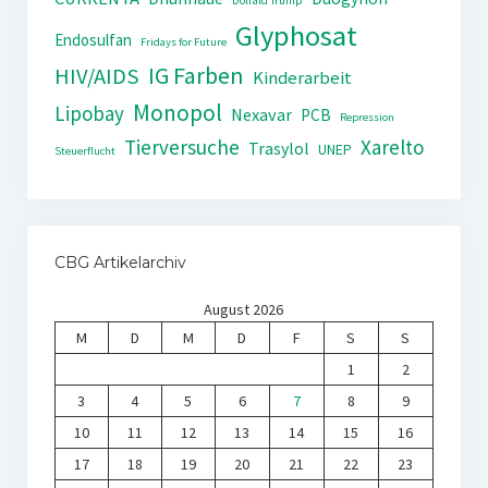
Donald Trump
Glyphosat
Endosulfan
Fridays for Future
IG Farben
HIV/AIDS
Kinderarbeit
Monopol
Lipobay
Nexavar
PCB
Repression
Tierversuche
Xarelto
Trasylol
UNEP
Steuerflucht
CBG Artikelarchiv
August 2026
M
D
M
D
F
S
S
1
2
3
4
5
6
7
8
9
10
11
12
13
14
15
16
17
18
19
20
21
22
23