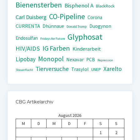
Bienensterben
Bisphenol A
BlackRock
CO-Pipeline
Carl Duisberg
Corona
CURRENTA
Dhünnaue
Duogynon
Donald Trump
Glyphosat
Endosulfan
Fridays for Future
IG Farben
HIV/AIDS
Kinderarbeit
Monopol
Lipobay
Nexavar
PCB
Repression
Tierversuche
Xarelto
Trasylol
UNEP
Steuerflucht
CBG Artikelarchiv
August 2026
M
D
M
D
F
S
S
1
2