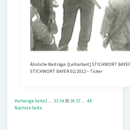
Ähnliche Beiträge: [Leiharbeit] STICHWORT BAYE
STICHWORT BAYER 02/2012 – Ticker
Vorherige Seite
1
…
33
34
35
36
37
…
44
Nächste Seite