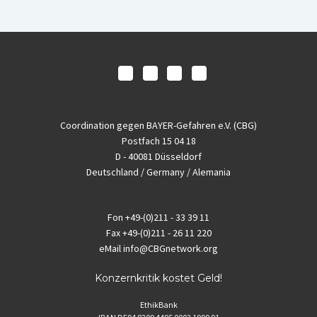
Coordination gegen BAYER-Gefahren e.V. (CBG)
Postfach 15 04 18
D - 40081 Düsseldorf
Deutschland / Germany / Alemania
Fon
+49-(0)211 - 33 39 11
Fax
+49-(0)211 - 26 11 220
eMail
info@CBGnetwork.org
Konzernkritik kostet Geld!
EthikBank