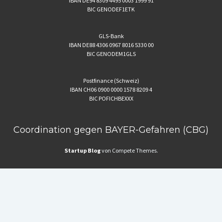
IBAN DE94 8309 4495 0003 1999 91
BIC GENODEF1ETK
GLS-Bank
IBAN DE88 4306 0967 8016 5330 00
BIC GENODEM1GLS
Postfinance (Schweiz)
IBAN CH06 0900 0000 1578 8209 4
BIC POFICHBEXXX
Coordination gegen BAYER-Gefahren (CBG)
Startup Blog
von Compete Themes.