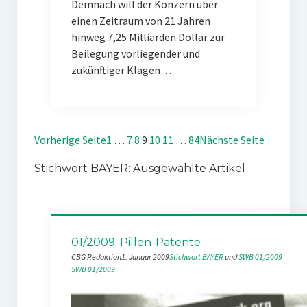
Demnach will der Konzern über
einen Zeitraum von 21 Jahren
hinweg 7,25 Milliarden Dollar zur
Beilegung vorliegender und
zukünftiger Klagen…
Vorherige Seite
1
…
7
8
9
10
11
…
84
Nächste Seite
Stichwort BAYER: Ausgewählte Artikel
01/2009: Pillen-Patente
CBG Redaktion
1. Januar 2009
Stichwort BAYER
 und 
SWB 01/2009
SWB 01/2009