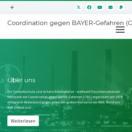
Menü
+
öffnen
Coordination gegen BAYER-Gefahren (
Mitmachen
Menü
Newsletter
öffnen
Presse
Kampagnen
Über uns
BAYER-Hauptversammlungen
Kontakt
Stichwort BAYER
Impressum
Über uns
Jahrestagung
Störfälle
Für Umweltschutz und sichere Arbeitsplätze – weltweit! Das internationale
Netzwerk der Coordination gegen BAYER-Gefahren (CBG) organisiert seit 1978
SPENDEN
erfolgreich Widerstand gegen einen der großen Konzerne der Welt. Rund um
den Globus und…
Weiterlesen