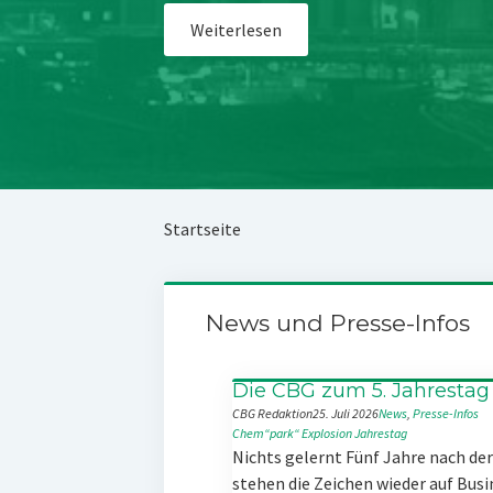
Weiterlesen
Startseite
News und Presse-Infos
Die CBG zum 5. Jahrestag
CBG Redaktion
25. Juli 2026
News
, 
Presse-Infos
Chem“park“
Explosion
Jahrestag
Nichts gelernt Fünf Jahre nach d
stehen die Zeichen wieder auf Busi