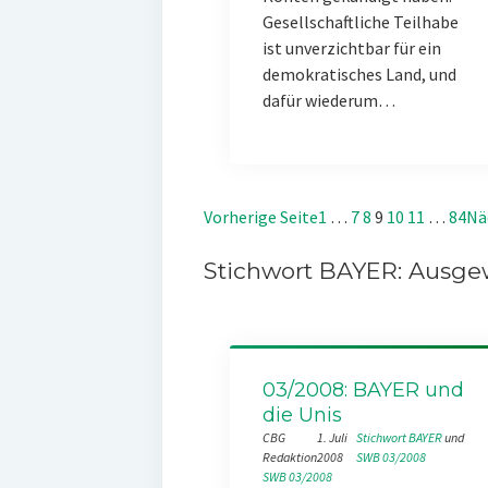
Gesellschaftliche Teilhabe
ist unverzichtbar für ein
demokratisches Land, und
dafür wiederum…
Vorherige Seite
1
…
7
8
9
10
11
…
84
Nä
Stichwort BAYER: Ausgew
03/2008: BAYER und
die Unis
CBG
1. Juli
Stichwort BAYER
 und 
Redaktion
2008
SWB 03/2008
SWB 03/2008