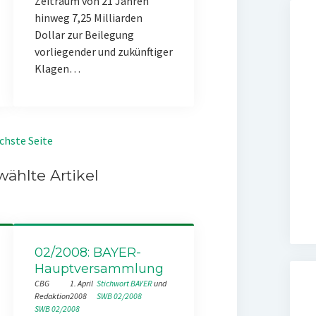
Zeitraum von 21 Jahren
hinweg 7,25 Milliarden
Dollar zur Beilegung
vorliegender und zukünftiger
Klagen…
chste Seite
ählte Artikel
02/2008: BAYER-
Hauptversammlung
CBG
1. April
Stichwort BAYER
 und 
Redaktion
2008
SWB 02/2008
SWB 02/2008