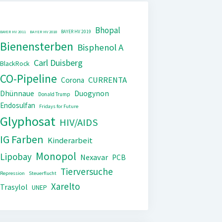
Bhopal
BAYER HV 2019
BAYER HV 2011
BAYER HV 2018
Bienensterben
Bisphenol A
Carl Duisberg
BlackRock
CO-Pipeline
CURRENTA
Corona
Dhünnaue
Duogynon
Donald Trump
Endosulfan
Fridays for Future
Glyphosat
HIV/AIDS
IG Farben
Kinderarbeit
Monopol
Lipobay
Nexavar
PCB
Tierversuche
Repression
Steuerflucht
Xarelto
Trasylol
UNEP