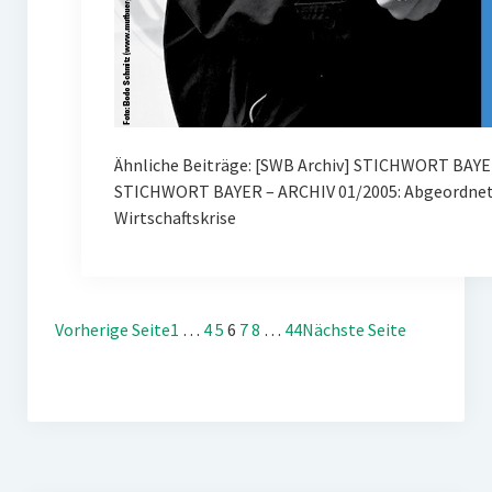
Ähnliche Beiträge: [SWB Archiv] STICHWORT BAYE
STICHWORT BAYER – ARCHIV 01/2005: Abgeordnete
Wirtschaftskrise
Vorherige Seite
1
…
4
5
6
7
8
…
44
Nächste Seite