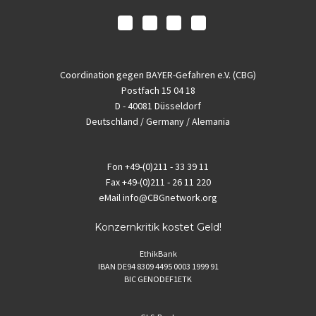
Coordination gegen BAYER-Gefahren e.V. (CBG)
Postfach 15 04 18
D - 40081 Düsseldorf
Deutschland / Germany / Alemania
Fon
+49-(0)211 - 33 39 11
Fax
+49-(0)211 - 26 11 220
eMail
info@CBGnetwork.org
Konzernkritik kostet Geld!
EthikBank
IBAN DE94 8309 4495 0003 1999 91
BIC GENODEF1ETK