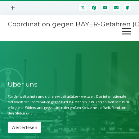
Menü
+
öffnen
Coordination gegen BAYER-Gefahren (
Mitmachen
Menü
Newsletter
öffnen
Presse
Kampagnen
Über uns
BAYER-Hauptversammlungen
Kontakt
Stichwort BAYER
Impressum
Über uns
Jahrestagung
Störfälle
Für Umweltschutz und sichere Arbeitsplätze – weltweit! Das internationale
Netzwerk der Coordination gegen BAYER-Gefahren (CBG) organisiert seit 1978
SPENDEN
erfolgreich Widerstand gegen einen der großen Konzerne der Welt. Rund um
den Globus und…
Weiterlesen