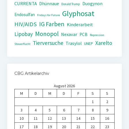
CURRENTA
Dhünnaue
Duogynon
Donald Trump
Glyphosat
Endosulfan
Fridays for Future
IG Farben
HIV/AIDS
Kinderarbeit
Monopol
Lipobay
Nexavar
PCB
Repression
Tierversuche
Xarelto
Trasylol
UNEP
Steuerflucht
CBG Artikelarchiv
August 2026
M
D
M
D
F
S
S
1
2
3
4
5
6
7
8
9
10
11
12
13
14
15
16
17
18
19
20
21
22
23