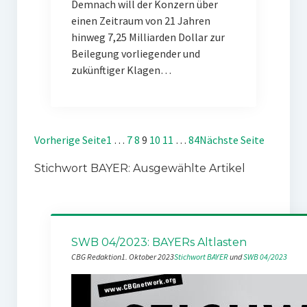
Demnach will der Konzern über
einen Zeitraum von 21 Jahren
hinweg 7,25 Milliarden Dollar zur
Beilegung vorliegender und
zukünftiger Klagen…
Vorherige Seite
1
…
7
8
9
10
11
…
84
Nächste Seite
Stichwort BAYER: Ausgewählte Artikel
SWB 04/2023: BAYERs Altlasten
CBG Redaktion
1. Oktober 2023
Stichwort BAYER
 und 
SWB 04/2023