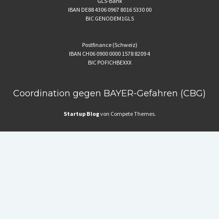
GLS-Bank
IBAN DE88 4306 0967 8016 5330 00
BIC GENODEM1GLS
Postfinance (Schweiz)
IBAN CH06 0900 0000 1578 8209 4
BIC POFICHBEXXX
Coordination gegen BAYER-Gefahren (CBG)
Startup Blog
von Compete Themes.