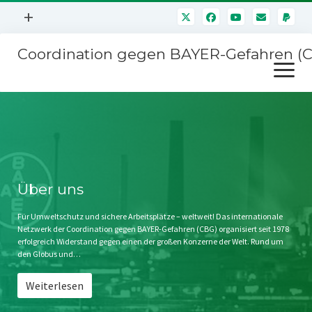
Menü
+
öffnen
Coordination gegen BAYER-Gefahren (
Mitmachen
Menü
Newsletter
öffnen
Presse
Kampagnen
Über uns
BAYER-Hauptversammlungen
Kontakt
Stichwort BAYER
Impressum
Über uns
Jahrestagung
Störfälle
Für Umweltschutz und sichere Arbeitsplätze – weltweit! Das internationale
Netzwerk der Coordination gegen BAYER-Gefahren (CBG) organisiert seit 1978
SPENDEN
erfolgreich Widerstand gegen einen der großen Konzerne der Welt. Rund um
den Globus und…
Weiterlesen