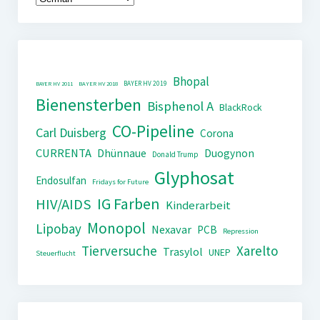
Bhopal
BAYER HV 2019
BAYER HV 2011
BAYER HV 2018
Bienensterben
Bisphenol A
BlackRock
CO-Pipeline
Carl Duisberg
Corona
CURRENTA
Dhünnaue
Duogynon
Donald Trump
Glyphosat
Endosulfan
Fridays for Future
IG Farben
HIV/AIDS
Kinderarbeit
Monopol
Lipobay
Nexavar
PCB
Repression
Tierversuche
Xarelto
Trasylol
UNEP
Steuerflucht