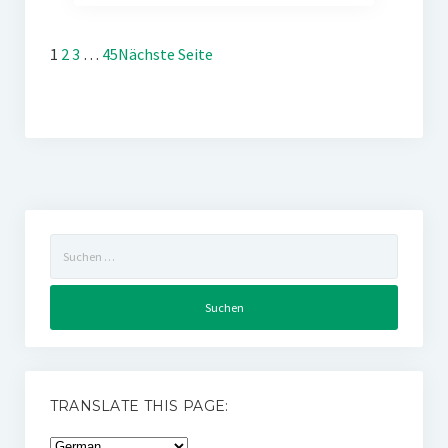
1
2
3
…
45
Nächste Seite
Suchen
nach:
TRANSLATE THIS PAGE: