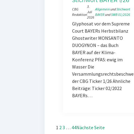
Stichwort BAYER 1/26
3.
CBG
Allgemein
 und 
Stichwort
Juli
Redaktion
BAYER
 und 
SWB 01/2026
2026
Glyphosat vor dem Supreme
Court BAYERs Herbstbilanz
Ghostwriter MONSANTO
DUOGYNON – das Buch
BAYER auf der Klima-
Konferenz PFAS: ewig im
Wasser Die
Versammlungsrechtsbeschwe
der CBG Ticker 1/26 Ähnliche
Beiträge: Ticker 02/2022
BAYERs…
1
2
3
…
44
Nächste Seite