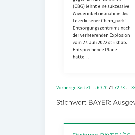
(CBG) lehnt eine sukzessive
Wiederinbetriebnahme des
Leverkusener Chem„park“-
Entsorgungszentrums nach
der verheerenden Explosion
vom 27. Juli 2022 strikt ab.
Entsprechende Pläne
hatte…
Vorherige Seite
1
…
69
70
71
72
73
…
8
Stichwort BAYER: Ausgew