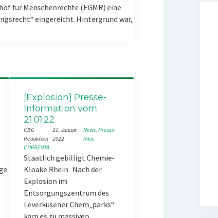
hof für Menschenrechte (EGMR) eine
gsrecht“ eingereicht. Hintergrund war,
[Explosion] Presse-
Information vom
21.01.22
CBG
21. Januar
News
, 
Presse-
Redaktion
2022
Infos
CURRENTA
Staatlich gebilligt Chemie-
ge
Kloake Rhein Nach der
Explosion im
Entsorgungszentrum des
Leverkusener Chem„parks“
kam es zu massiven