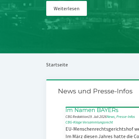
Weiterlesen
Startseite
News und Presse-Infos
Im Namen BAYERs
CBG Redaktion
19. Juli 2026
News
, 
Presse-Infos
CBG-Klage
Versammlungsrecht
EU-Menschenrechtsgerichtshof w
Im März diesen Jahres hatte die 