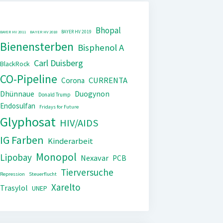
Bhopal
BAYER HV 2019
BAYER HV 2011
BAYER HV 2018
Bienensterben
Bisphenol A
Carl Duisberg
BlackRock
CO-Pipeline
CURRENTA
Corona
Dhünnaue
Duogynon
Donald Trump
Endosulfan
Fridays for Future
Glyphosat
HIV/AIDS
IG Farben
Kinderarbeit
Monopol
Lipobay
Nexavar
PCB
Tierversuche
Repression
Steuerflucht
Xarelto
Trasylol
UNEP