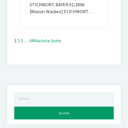
STICHWORT BAYER 01/2006
[Wasser Wacken] STICHWORT…
1
2
3
…
44
Nächste Seite
Suchen
nach: