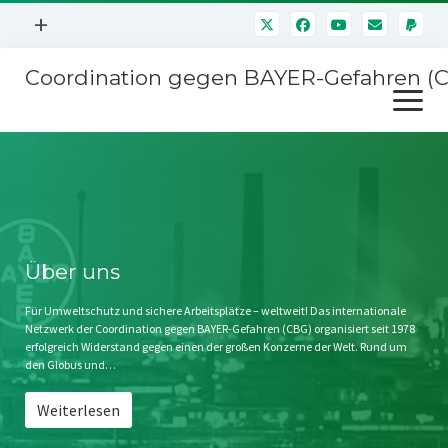
Menü
+
öffnen
Coordination gegen BAYER-Gefahren (
Mitmachen
Menü
Newsletter
öffnen
Presse
Kampagnen
Über uns
BAYER-Hauptversammlungen
Kontakt
Stichwort BAYER
Impressum
Über uns
Jahrestagung
Störfälle
Für Umweltschutz und sichere Arbeitsplätze – weltweit! Das internationale
Netzwerk der Coordination gegen BAYER-Gefahren (CBG) organisiert seit 1978
SPENDEN
erfolgreich Widerstand gegen einen der großen Konzerne der Welt. Rund um
den Globus und…
Weiterlesen