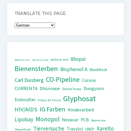
TRANSLATE THIS PAGE:
Bhopal
BAYER HV 2019
BAYER HV 2011
BAYER HV 2018
Bienensterben
Bisphenol A
BlackRock
CO-Pipeline
Carl Duisberg
Corona
CURRENTA
Dhünnaue
Duogynon
Donald Trump
Glyphosat
Endosulfan
Fridays for Future
IG Farben
HIV/AIDS
Kinderarbeit
Monopol
Lipobay
Nexavar
PCB
Repression
Tierversuche
Xarelto
Trasylol
UNEP
Steuerflucht