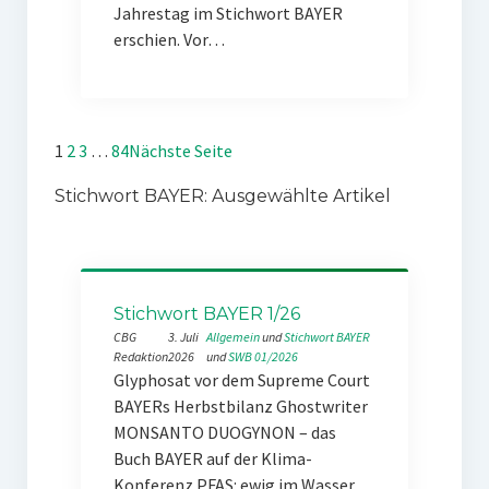
Jahrestag im Stichwort BAYER
erschien. Vor…
1
2
3
…
84
Nächste Seite
Stichwort BAYER: Ausgewählte Artikel
Stichwort BAYER 1/26
CBG
3. Juli
Allgemein
 und 
Stichwort BAYER
Redaktion
2026
und 
SWB 01/2026
Glyphosat vor dem Supreme Court
BAYERs Herbstbilanz Ghostwriter
MONSANTO DUOGYNON – das
Buch BAYER auf der Klima-
Konferenz PFAS: ewig im Wasser