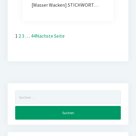
[Wasser Wacken] STICHWORT…
1
2
3
…
44
Nächste Seite
Suchen
nach: