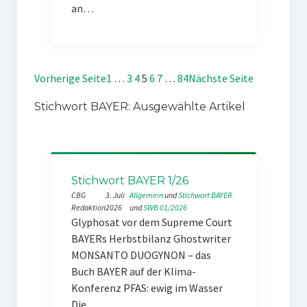
an…
Vorherige Seite
1
…
3
4
5
6
7
…
84
Nächste Seite
Stichwort BAYER: Ausgewählte Artikel
Stichwort BAYER 1/26
CBG
3. Juli
Allgemein
 und 
Stichwort BAYER
Redaktion
2026
und 
SWB 01/2026
Glyphosat vor dem Supreme Court
BAYERs Herbstbilanz Ghostwriter
MONSANTO DUOGYNON – das
Buch BAYER auf der Klima-
Konferenz PFAS: ewig im Wasser
Die