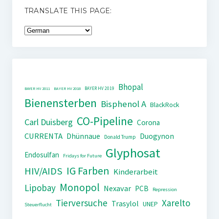
TRANSLATE THIS PAGE:
Bhopal
BAYER HV 2019
BAYER HV 2011
BAYER HV 2018
Bienensterben
Bisphenol A
BlackRock
CO-Pipeline
Carl Duisberg
Corona
CURRENTA
Dhünnaue
Duogynon
Donald Trump
Glyphosat
Endosulfan
Fridays for Future
IG Farben
HIV/AIDS
Kinderarbeit
Monopol
Lipobay
Nexavar
PCB
Repression
Tierversuche
Xarelto
Trasylol
UNEP
Steuerflucht