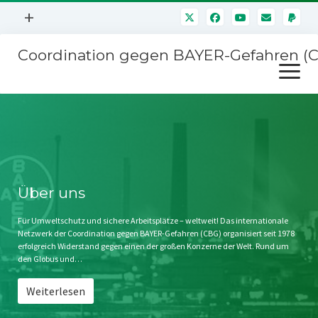
Menü
+
öffnen
Coordination gegen BAYER-Gefahren (
Mitmachen
Menü
Newsletter
öffnen
Presse
Kampagnen
Über uns
BAYER-Hauptversammlungen
Kontakt
Stichwort BAYER
Impressum
Über uns
Jahrestagung
Störfälle
Für Umweltschutz und sichere Arbeitsplätze – weltweit! Das internationale
Netzwerk der Coordination gegen BAYER-Gefahren (CBG) organisiert seit 1978
SPENDEN
erfolgreich Widerstand gegen einen der großen Konzerne der Welt. Rund um
den Globus und…
Weiterlesen