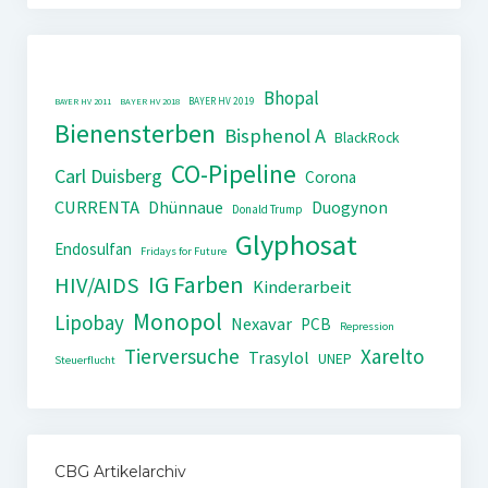
Bhopal
BAYER HV 2019
BAYER HV 2011
BAYER HV 2018
Bienensterben
Bisphenol A
BlackRock
CO-Pipeline
Carl Duisberg
Corona
CURRENTA
Dhünnaue
Duogynon
Donald Trump
Glyphosat
Endosulfan
Fridays for Future
IG Farben
HIV/AIDS
Kinderarbeit
Monopol
Lipobay
Nexavar
PCB
Repression
Tierversuche
Xarelto
Trasylol
UNEP
Steuerflucht
CBG Artikelarchiv