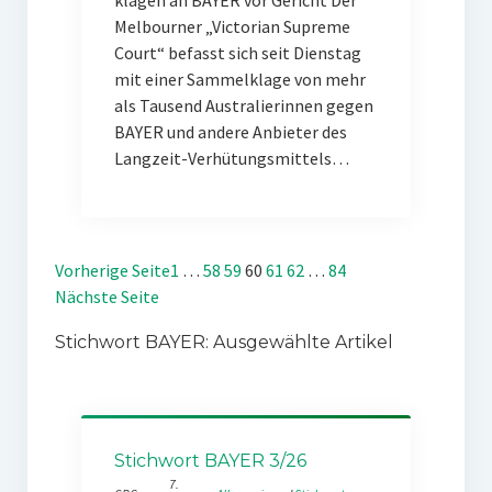
klagen an BAYER vor Gericht Der
Melbourner „Victorian Supreme
Court“ befasst sich seit Dienstag
mit einer Sammelklage von mehr
als Tausend Australierinnen gegen
BAYER und andere Anbieter des
Langzeit-Verhütungsmittels…
Vorherige Seite
1
…
58
59
60
61
62
…
84
Nächste Seite
Stichwort BAYER: Ausgewählte Artikel
Stichwort BAYER 3/26
7.