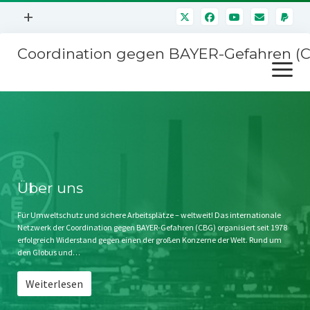
Menü
+
öffnen
Coordination gegen BAYER-Gefahren (
Mitmachen
Menü
Newsletter
öffnen
Presse
Kampagnen
Über uns
BAYER-Hauptversammlungen
Kontakt
Stichwort BAYER
Impressum
Über uns
Jahrestagung
Störfälle
Für Umweltschutz und sichere Arbeitsplätze – weltweit! Das internationale
Netzwerk der Coordination gegen BAYER-Gefahren (CBG) organisiert seit 1978
SPENDEN
erfolgreich Widerstand gegen einen der großen Konzerne der Welt. Rund um
den Globus und…
Weiterlesen