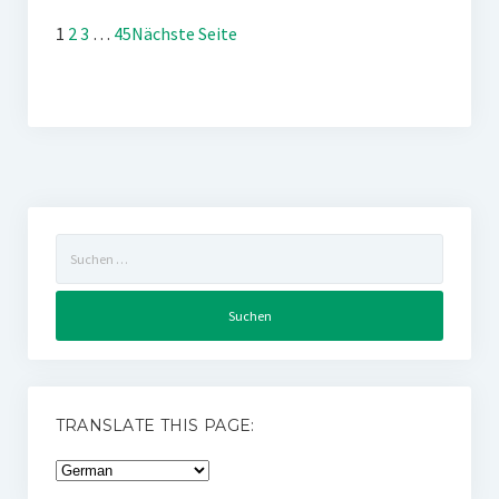
1
2
3
…
45
Nächste Seite
Suchen
nach:
TRANSLATE THIS PAGE: