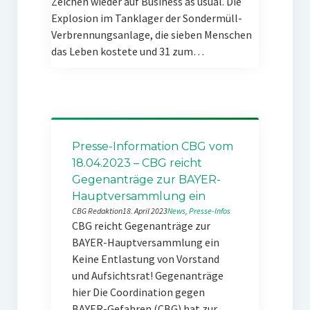
Zeichen wieder auf Business as usual. Die
Explosion im Tanklager der Sondermüll-
Verbrennungsanlage, die sieben Menschen
das Leben kostete und 31 zum…
Presse-Information CBG vom
18.04.2023 – CBG reicht
Gegenanträge zur BAYER-
Hauptversammlung ein
CBG Redaktion
18. April 2023
News
, 
Presse-Infos
CBG reicht Gegenanträge zur
BAYER-Hauptversammlung ein
Keine Entlastung von Vorstand
und Aufsichtsrat! Gegenanträge
hier Die Coordination gegen
BAYER-Gefahren (CBG) hat zur