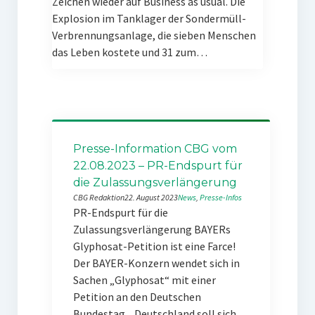
Zeichen wieder auf Business as usual. Die
Explosion im Tanklager der Sondermüll-
Verbrennungsanlage, die sieben Menschen
das Leben kostete und 31 zum…
Presse-Information CBG vom
22.08.2023 – PR-Endspurt für
die Zulassungsverlängerung
CBG Redaktion
22. August 2023
News
, 
Presse-Infos
PR-Endspurt für die
Zulassungsverlängerung BAYERs
Glyphosat-Petition ist eine Farce!
Der BAYER-Konzern wendet sich in
Sachen „Glyphosat“ mit einer
Petition an den Deutschen
Bundestag. „Deutschland soll sich