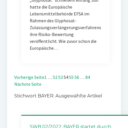
„Glyphosat“ schließen! Anfang Juli
hatte die Europäische
Lebensmittelbehörde EFSA im
Rahmen des Glyphosat-
Zulassungsverlängerungsverfahrens
ihre Risiko-Bewertung
veröffentlicht. Wie zuvor schon die
Europäische…
Vorherige Seite
1
…
52
53
54
55
56
…
84
Nächste Seite
Stichwort BAYER: Ausgewählte Artikel
SWB 02/2022: BAYER startet durch