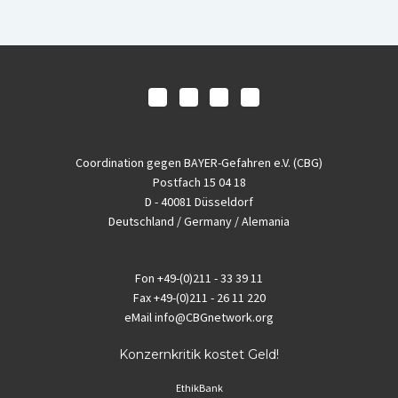
Coordination gegen BAYER-Gefahren e.V. (CBG)
Postfach 15 04 18
D - 40081 Düsseldorf
Deutschland / Germany / Alemania
Fon
+49-(0)211 - 33 39 11
Fax
+49-(0)211 - 26 11 220
eMail
info@CBGnetwork.org
Konzernkritik kostet Geld!
EthikBank