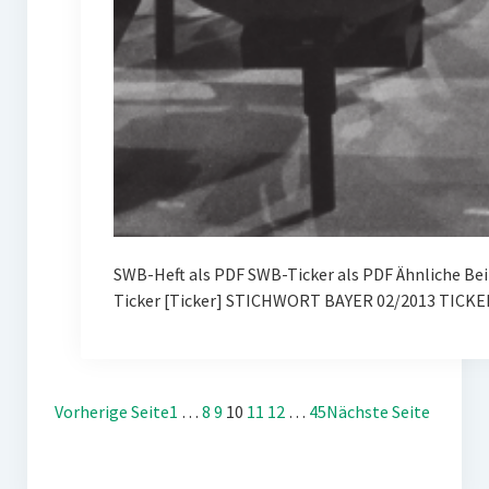
SWB-Heft als PDF SWB-Ticker als PDF Ähnliche Be
Ticker [Ticker] STICHWORT BAYER 02/2013 TICKE
Vorherige Seite
1
…
8
9
10
11
12
…
45
Nächste Seite