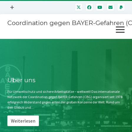
Menü
+
öffnen
Coordination gegen BAYER-Gefahren (
Mitmachen
Menü
Newsletter
öffnen
Presse
Kampagnen
Über uns
BAYER-Hauptversammlungen
Kontakt
Stichwort BAYER
Impressum
Über uns
Jahrestagung
Störfälle
Für Umweltschutz und sichere Arbeitsplätze – weltweit! Das internationale
Netzwerk der Coordination gegen BAYER-Gefahren (CBG) organisiert seit 1978
SPENDEN
erfolgreich Widerstand gegen einen der großen Konzerne der Welt. Rund um
den Globus und…
Weiterlesen