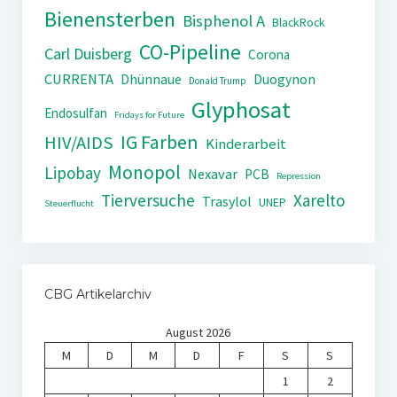
Bienensterben
Bisphenol A
BlackRock
CO-Pipeline
Carl Duisberg
Corona
CURRENTA
Dhünnaue
Duogynon
Donald Trump
Glyphosat
Endosulfan
Fridays for Future
IG Farben
HIV/AIDS
Kinderarbeit
Monopol
Lipobay
Nexavar
PCB
Repression
Tierversuche
Xarelto
Trasylol
UNEP
Steuerflucht
CBG Artikelarchiv
August 2026
M
D
M
D
F
S
S
1
2