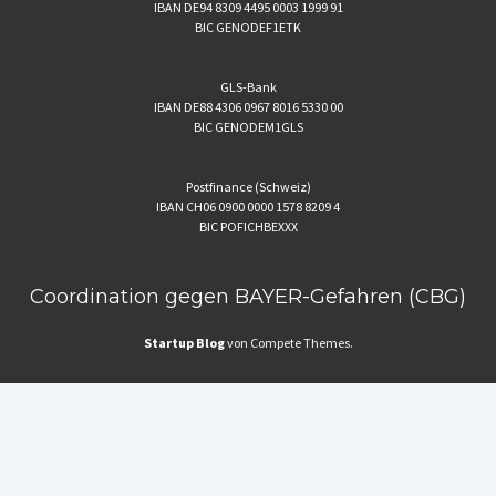
IBAN DE94 8309 4495 0003 1999 91
BIC GENODEF1ETK
GLS-Bank
IBAN DE88 4306 0967 8016 5330 00
BIC GENODEM1GLS
Postfinance (Schweiz)
IBAN CH06 0900 0000 1578 8209 4
BIC POFICHBEXXX
Coordination gegen BAYER-Gefahren (CBG)
Startup Blog
von Compete Themes.