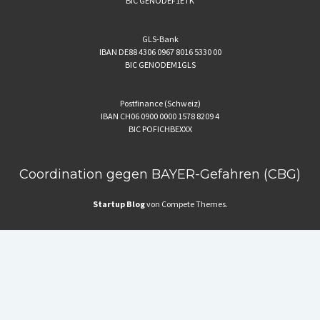
BIC GENODEF1ETK
GLS-Bank
IBAN DE88 4306 0967 8016 5330 00
BIC GENODEM1GLS
Postfinance (Schweiz)
IBAN CH06 0900 0000 1578 8209 4
BIC POFICHBEXXX
Coordination gegen BAYER-Gefahren (CBG)
Startup Blog
von Compete Themes.