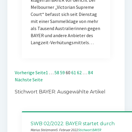
klagen an BAYER vor Gericht Der
Melbourner „Victorian Supreme
Court“ befasst sich seit Dienstag
mit einer Sammelklage von mehr
als Tausend Australierinnen gegen
BAYER und andere Anbieter des
Langzeit-Verhütungsmittels…
Vorherige Seite
1
…
58
59
60
61
62
…
84
Nächste Seite
Stichwort BAYER: Ausgewählte Artikel
SWB 02/2022: BAYER startet durch
Marius Stelzmann
5. Februar 2022
Stichwort BAYER