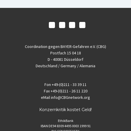
Coordination gegen BAYER-Gefahren e.V. (CBG)
Postfach 15 04 18
D - 40081 Düsseldorf
Deutschland / Germany / Alemania
Fon
+49-(0)211 - 33 39 11
Fax
+49-(0)211 - 26 11 220
eMail
info@CBGnetwork.org
Konzernkritik kostet Geld!
EthikBank
IBAN DE94 8309 4495 0003 1999 91