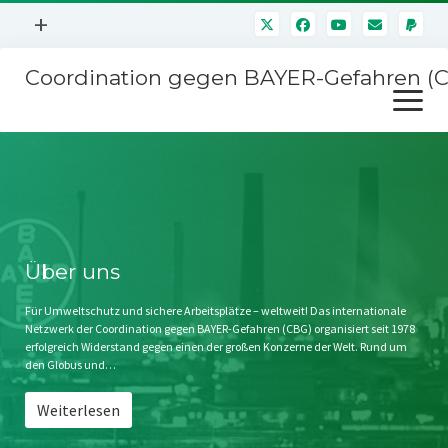
Menü
+
öffnen
Coordination gegen BAYER-Gefahren (
Mitmachen
Menü
Newsletter
öffnen
Presse
Kampagnen
Über uns
BAYER-Hauptversammlungen
Kontakt
Stichwort BAYER
Impressum
Über uns
Jahrestagung
Störfälle
Für Umweltschutz und sichere Arbeitsplätze – weltweit! Das internationale
Netzwerk der Coordination gegen BAYER-Gefahren (CBG) organisiert seit 1978
SPENDEN
erfolgreich Widerstand gegen einen der großen Konzerne der Welt. Rund um
den Globus und…
Weiterlesen