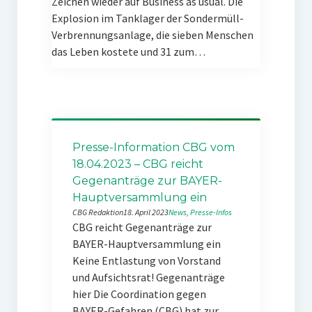
Zeichen wieder auf Business as usual. Die
Explosion im Tanklager der Sondermüll-
Verbrennungsanlage, die sieben Menschen
das Leben kostete und 31 zum…
Presse-Information CBG vom
18.04.2023 – CBG reicht
Gegenanträge zur BAYER-
Hauptversammlung ein
CBG Redaktion
18. April 2023
News
, 
Presse-Infos
CBG reicht Gegenanträge zur
BAYER-Hauptversammlung ein
Keine Entlastung von Vorstand
und Aufsichtsrat! Gegenanträge
hier Die Coordination gegen
BAYER-Gefahren (CBG) hat zur