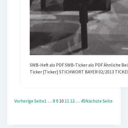
SWB-Heft als PDF SWB-Ticker als PDF Ähnliche Be
Ticker [Ticker] STICHWORT BAYER 02/2013 TICKE
Vorherige Seite
1
…
8
9
10
11
12
…
45
Nächste Seite