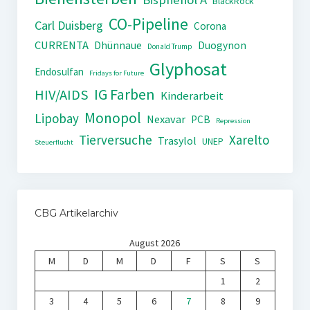
BlackRock
CO-Pipeline
Carl Duisberg
Corona
CURRENTA
Dhünnaue
Duogynon
Donald Trump
Glyphosat
Endosulfan
Fridays for Future
IG Farben
HIV/AIDS
Kinderarbeit
Monopol
Lipobay
Nexavar
PCB
Repression
Tierversuche
Xarelto
Trasylol
UNEP
Steuerflucht
CBG Artikelarchiv
August 2026
M
D
M
D
F
S
S
1
2
3
4
5
6
7
8
9