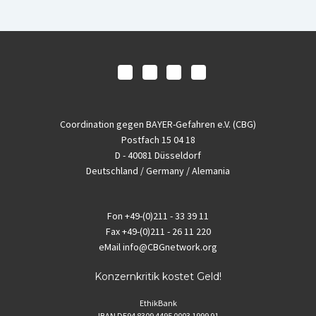
Coordination gegen BAYER-Gefahren e.V. (CBG)
Postfach 15 04 18
D - 40081 Düsseldorf
Deutschland / Germany / Alemania
Fon
+49-(0)211 - 33 39 11
Fax
+49-(0)211 - 26 11 220
eMail
info@CBGnetwork.org
Konzernkritik kostet Geld!
EthikBank
IBAN DE94 8309 4495 0003 1999 91