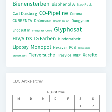
Bienensterben
Bisphenol A
BlackRock
CO-Pipeline
Carl Duisberg
Corona
CURRENTA
Dhünnaue
Duogynon
Donald Trump
Glyphosat
Endosulfan
Fridays for Future
IG Farben
HIV/AIDS
Kinderarbeit
Monopol
Lipobay
Nexavar
PCB
Repression
Tierversuche
Xarelto
Trasylol
UNEP
Steuerflucht
CBG Artikelarchiv
August 2026
M
D
M
D
F
S
S
1
2