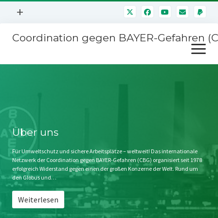
Menü
+
öffnen
Coordination gegen BAYER-Gefahren (
Mitmachen
Menü
Newsletter
öffnen
Presse
Kampagnen
Über uns
BAYER-Hauptversammlungen
Kontakt
Stichwort BAYER
Impressum
Über uns
Jahrestagung
Störfälle
Für Umweltschutz und sichere Arbeitsplätze – weltweit! Das internationale
Netzwerk der Coordination gegen BAYER-Gefahren (CBG) organisiert seit 1978
SPENDEN
erfolgreich Widerstand gegen einen der großen Konzerne der Welt. Rund um
den Globus und…
Weiterlesen