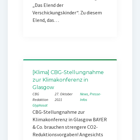
„Das Elend der
Verschickungskinder“. Zu diesem
Elend, das…
[Klima] CBG-Stellungnahme
zur Klimakonferenz in
Glasgow
CBG
27. Oktober
News
, 
Presse-
Redaktion
2021
Infos
Glyphosat
CBG-Stellungnahme zur
Klimakonferenz in Glasgow BAYER
& Co. brauchen strengere CO2-
Reduktionsvorgaben! Angesichts