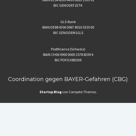
BIC GENODEF1ETK
GLS-Bank
IBAN DE88 4306 0967 8016 5330 00
BIC GENODEM1GLS
Postfinance (Schweiz)
IBAN CH06 0900 0000 1578 8209 4
BIC POFICHBEXXX
Coordination gegen BAYER-Gefahren (CBG)
Startup Blog
von Compete Themes.