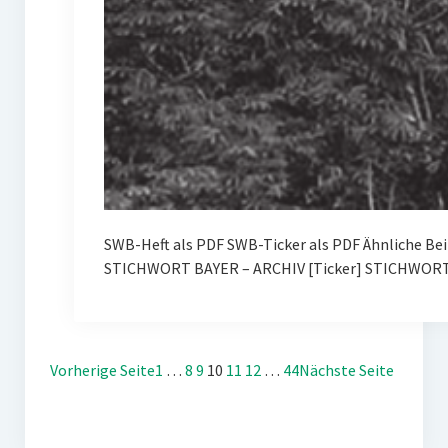
SWB-Heft als PDF SWB-Ticker als PDF Ähnliche Be
STICHWORT BAYER – ARCHIV [Ticker] STICHWORT 
Vorherige Seite
1
…
8
9
10
11
12
…
44
Nächste Seite