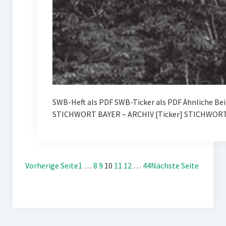
SWB-Heft als PDF SWB-Ticker als PDF Ähnliche Be
STICHWORT BAYER – ARCHIV [Ticker] STICHWORT 
Vorherige Seite
1
…
8
9
10
11
12
…
44
Nächste Seite