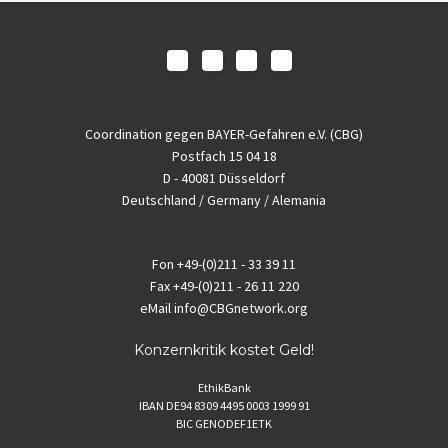
Coordination gegen BAYER-Gefahren e.V. (CBG)
Postfach 15 04 18
D - 40081 Düsseldorf
Deutschland / Germany / Alemania
Fon
+49-(0)211 - 33 39 11
Fax
+49-(0)211 - 26 11 220
eMail
info@CBGnetwork.org
Konzernkritik kostet Geld!
EthikBank
IBAN DE94 8309 4495 0003 1999 91
BIC GENODEF1ETK