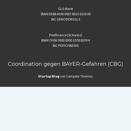
GLS-Bank
IBAN DE88 4306 0967 8016 5330 00
BIC GENODEM1GLS
Postfinance (Schweiz)
IBAN CH06 0900 0000 1578 8209 4
BIC POFICHBEXXX
Coordination gegen BAYER-Gefahren (CBG)
Startup Blog
von Compete Themes.