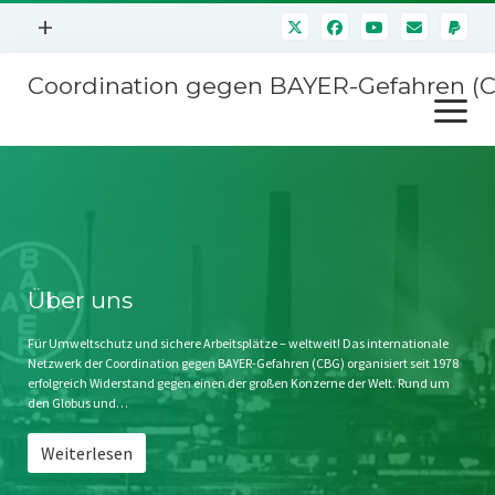
Menü
+
öffnen
Coordination gegen BAYER-Gefahren (
Mitmachen
Menü
Newsletter
öffnen
Presse
Kampagnen
Über uns
BAYER-Hauptversammlungen
Kontakt
Stichwort BAYER
Impressum
Über uns
Jahrestagung
Störfälle
Für Umweltschutz und sichere Arbeitsplätze – weltweit! Das internationale
Netzwerk der Coordination gegen BAYER-Gefahren (CBG) organisiert seit 1978
SPENDEN
erfolgreich Widerstand gegen einen der großen Konzerne der Welt. Rund um
den Globus und…
Weiterlesen