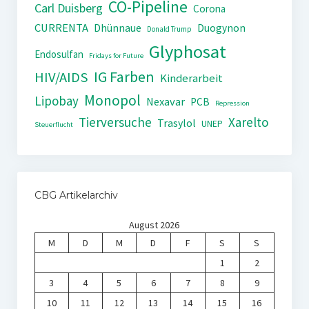
CO-Pipeline
Carl Duisberg
Corona
CURRENTA
Dhünnaue
Duogynon
Donald Trump
Glyphosat
Endosulfan
Fridays for Future
IG Farben
HIV/AIDS
Kinderarbeit
Monopol
Lipobay
Nexavar
PCB
Repression
Tierversuche
Xarelto
Trasylol
UNEP
Steuerflucht
CBG Artikelarchiv
August 2026
M
D
M
D
F
S
S
1
2
3
4
5
6
7
8
9
10
11
12
13
14
15
16