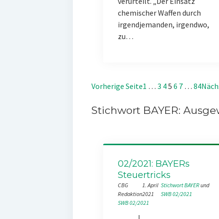
verurteilt. „Der Einsatz
chemischer Waffen durch
irgendjemanden, irgendwo,
zu…
Vorherige Seite
1
…
3
4
5
6
7
…
84
Näch
Stichwort BAYER: Ausgew
02/2021: BAYERs
Steuertricks
CBG
1. April
Stichwort BAYER
 und 
Redaktion
2021
SWB 02/2021
SWB 02/2021