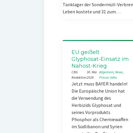
Tanklager der Sondermüll-Verbren
Leben kostete und 31 zum…
EU geißelt
Glyphosat-Einsatz im
Nahost-Krieg
CBG
30. Mai
Allgemein
, 
News
, 
Redaktion
2026
Presse-Infos
Jetzt muss BAYER handeln!
Die Europäische Union hat
die Verwendung des
Herbizids Glyphosat und
seines Vorprodukts
Phosphor als Chemiewaffen
im Südlibanon und Syrien