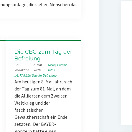
nungsanlage, die sieben Menschen das
Die CBG zum Tag der
Befreiung
CBG
8. Mai
News
, 
Presse-
Redaktion
2026
Infos
I.G. FARBEN
Tag der Befreiung
Am heutigen 8. Mai jährt sich
der Tag zum 81. Mal, an dem
die Alliierten dem Zweiten
Weltkrieg und der
faschistischen
Gewaltherrschaft ein Ende
setzten. Der BAYER-
Konzern hatte einen