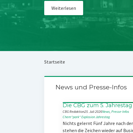
Weiterlesen
Startseite
News und Presse-Infos
Die CBG zum 5. Jahrestag
CBG Redaktion
25. Juli 2026
News
, 
Presse-Infos
Chem“park“
Explosion
Jahrestag
Nichts gelernt Fünf Jahre nach d
stehen die Zeichen wieder auf Busi