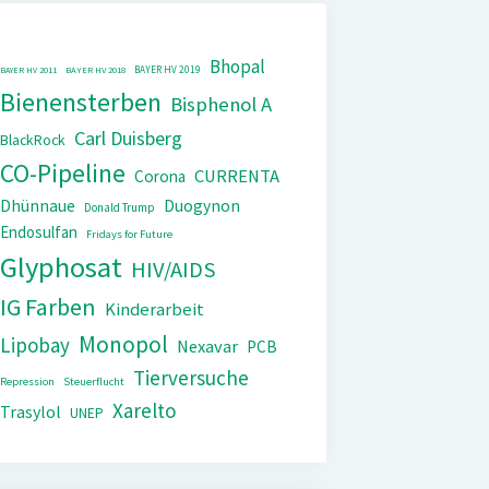
Bhopal
BAYER HV 2019
BAYER HV 2011
BAYER HV 2018
Bienensterben
Bisphenol A
Carl Duisberg
BlackRock
CO-Pipeline
CURRENTA
Corona
Dhünnaue
Duogynon
Donald Trump
Endosulfan
Fridays for Future
Glyphosat
HIV/AIDS
IG Farben
Kinderarbeit
Monopol
Lipobay
Nexavar
PCB
Tierversuche
Repression
Steuerflucht
Xarelto
Trasylol
UNEP