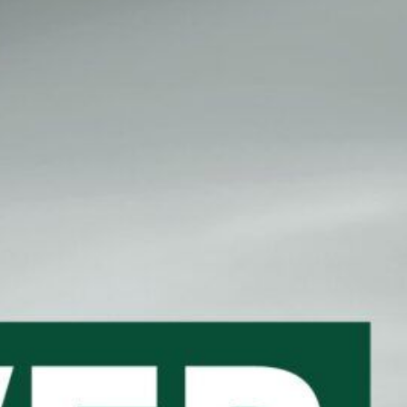
CBG Artikelarchiv
August 2026
M
D
M
D
F
S
S
1
2
3
4
5
6
7
8
9
10
11
12
13
14
15
16
17
18
19
20
21
22
23
24
25
26
27
28
29
30
31
« Juli