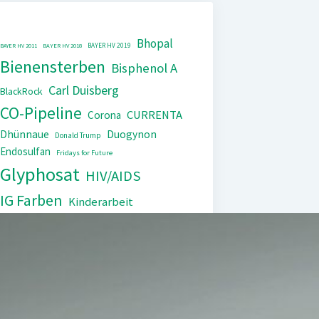
Bhopal
BAYER HV 2019
BAYER HV 2011
BAYER HV 2018
Bienensterben
Bisphenol A
Carl Duisberg
BlackRock
CO-Pipeline
CURRENTA
Corona
Dhünnaue
Duogynon
Donald Trump
Endosulfan
Fridays for Future
Glyphosat
HIV/AIDS
IG Farben
Kinderarbeit
Monopol
Lipobay
Nexavar
PCB
Tierversuche
Repression
Steuerflucht
Xarelto
Trasylol
UNEP