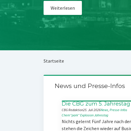
Weiterlesen
Startseite
News und Presse-Infos
Die CBG zum 5. Jahrestag
CBG Redaktion
25. Juli 2026
News
, 
Presse-Infos
Chem“park“
Explosion
Jahrestag
Nichts gelernt Fünf Jahre nach d
stehen die Zeichen wieder auf Busi