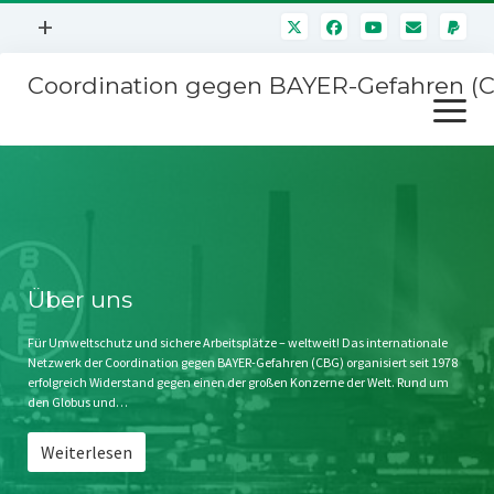
Menü
+
öffnen
Coordination gegen BAYER-Gefahren (
Mitmachen
Menü
Newsletter
öffnen
Presse
Kampagnen
Über uns
BAYER-Hauptversammlungen
Kontakt
Stichwort BAYER
Impressum
Über uns
Jahrestagung
Störfälle
Für Umweltschutz und sichere Arbeitsplätze – weltweit! Das internationale
Netzwerk der Coordination gegen BAYER-Gefahren (CBG) organisiert seit 1978
SPENDEN
erfolgreich Widerstand gegen einen der großen Konzerne der Welt. Rund um
den Globus und…
Weiterlesen