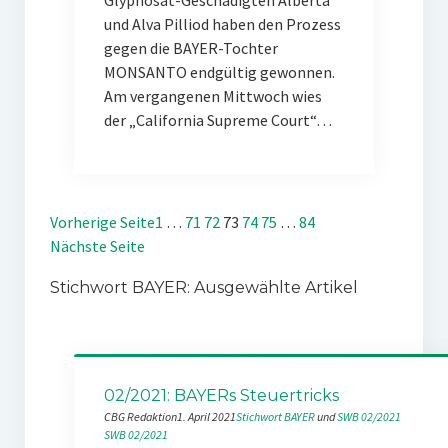
Glyphosat-Geschädigten Alberta
und Alva Pilliod haben den Prozess
gegen die BAYER-Tochter
MONSANTO endgültig gewonnen.
Am vergangenen Mittwoch wies
der „California Supreme Court“…
Vorherige Seite
1
…
71
72
73
74
75
…
84
Nächste Seite
Stichwort BAYER: Ausgewählte Artikel
02/2021: BAYERs Steuertricks
CBG Redaktion
1. April 2021
Stichwort BAYER
 und 
SWB 02/2021
SWB 02/2021