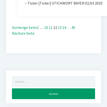
– Ticker [Ticker] STICHWORT BAYER 02/03 2010
Vorherige Seite
1
…
10
11
12
13
14
…
45
Nächste Seite
Suchen
nach: