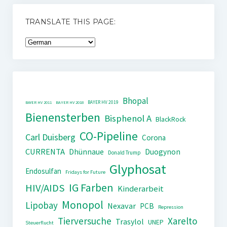
TRANSLATE THIS PAGE:
Bhopal
BAYER HV 2019
BAYER HV 2011
BAYER HV 2018
Bienensterben
Bisphenol A
BlackRock
CO-Pipeline
Carl Duisberg
Corona
CURRENTA
Dhünnaue
Duogynon
Donald Trump
Glyphosat
Endosulfan
Fridays for Future
IG Farben
HIV/AIDS
Kinderarbeit
Monopol
Lipobay
Nexavar
PCB
Repression
Tierversuche
Xarelto
Trasylol
UNEP
Steuerflucht