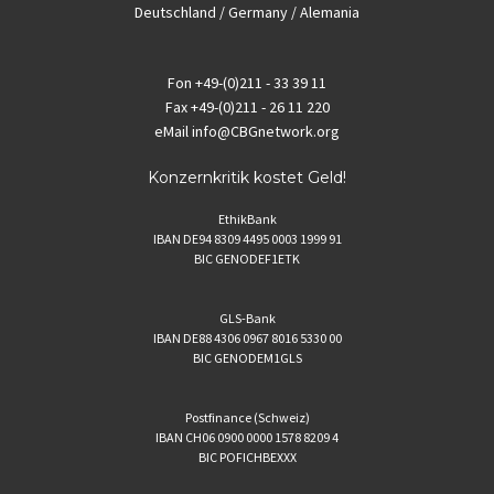
Deutschland / Germany / Alemania
Fon
+49-(0)211 - 33 39 11
Fax
+49-(0)211 - 26 11 220
eMail
info@CBGnetwork.org
Konzernkritik kostet Geld!
EthikBank
IBAN DE94 8309 4495 0003 1999 91
BIC GENODEF1ETK
GLS-Bank
IBAN DE88 4306 0967 8016 5330 00
BIC GENODEM1GLS
Postfinance (Schweiz)
IBAN CH06 0900 0000 1578 8209 4
BIC POFICHBEXXX