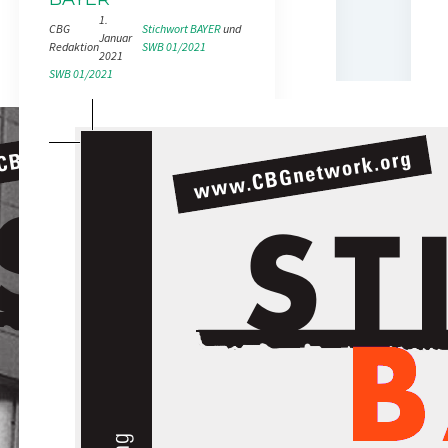
1.
CBG
Stichwort BAYER
 und 
Januar
Redaktion
SWB 01/2021
2021
SWB 01/2021