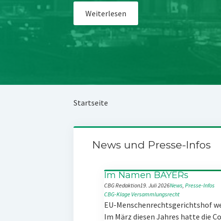
Weiterlesen
Startseite
News und Presse-Infos
Im Namen BAYERs
CBG Redaktion
19. Juli 2026
News
, 
Presse-Infos
CBG-Klage
Versammlungsrecht
EU-Menschenrechtsgerichtshof w
Im März diesen Jahres hatte die 