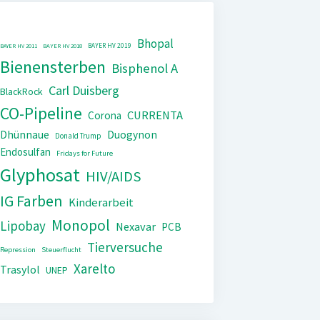
Bhopal
BAYER HV 2019
BAYER HV 2011
BAYER HV 2018
Bienensterben
Bisphenol A
Carl Duisberg
BlackRock
CO-Pipeline
CURRENTA
Corona
Dhünnaue
Duogynon
Donald Trump
Endosulfan
Fridays for Future
Glyphosat
HIV/AIDS
IG Farben
Kinderarbeit
Monopol
Lipobay
Nexavar
PCB
Tierversuche
Repression
Steuerflucht
Xarelto
Trasylol
UNEP