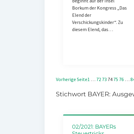
beginnt auf der Insel
Borkum der Kongress „Das
Elend der
Verschickungskinder“. Zu
diesem Elend, das…
Vorherige Seite
1
…
72
73
74
75
76
…
8
Stichwort BAYER: Ausgew
02/2021: BAYERs
Steuertricks