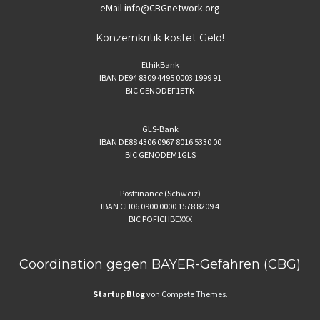
eMail
info@CBGnetwork.org
Konzernkritik kostet Geld!
EthikBank
IBAN DE94 8309 4495 0003 1999 91
BIC GENODEF1ETK
GLS-Bank
IBAN DE88 4306 0967 8016 5330 00
BIC GENODEM1GLS
Postfinance (Schweiz)
IBAN CH06 0900 0000 1578 8209 4
BIC POFICHBEXXX
Coordination gegen BAYER-Gefahren (CBG)
Startup Blog
von Compete Themes.