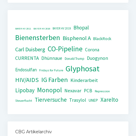
Bhopal
BAYER HV 2019
BAYER HV 2011
BAYER HV 2018
Bienensterben
Bisphenol A
BlackRock
CO-Pipeline
Carl Duisberg
Corona
CURRENTA
Dhünnaue
Duogynon
Donald Trump
Glyphosat
Endosulfan
Fridays for Future
IG Farben
HIV/AIDS
Kinderarbeit
Monopol
Lipobay
Nexavar
PCB
Repression
Tierversuche
Xarelto
Trasylol
UNEP
Steuerflucht
CBG Artikelarchiv