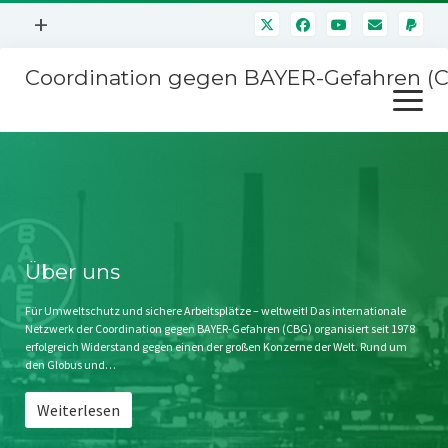
Menü
+
öffnen
Coordination gegen BAYER-Gefahren (
Mitmachen
Menü
Newsletter
öffnen
Presse
Kampagnen
Über uns
BAYER-Hauptversammlungen
Kontakt
Stichwort BAYER
Impressum
Über uns
Jahrestagung
Störfälle
Für Umweltschutz und sichere Arbeitsplätze – weltweit! Das internationale
Netzwerk der Coordination gegen BAYER-Gefahren (CBG) organisiert seit 1978
SPENDEN
erfolgreich Widerstand gegen einen der großen Konzerne der Welt. Rund um
den Globus und…
Weiterlesen