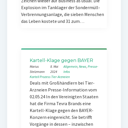
Zeichen wieder auf Business as usual. Die
Explosion im Tanklager der Sondermüll-
Verbrennungsanlage, die sieben Menschen
das Leben kostete und 31 zum…
Kartell-Klage gegen BAYER
Marius
8. Mai
Allgemein
, 
News
, 
Presse-
Stelzmann
2024
Infos
Kartell
Prozess
Tier-Arzneien
Deals mit Großhändlern bei Tier-
Arzneien Presse-Information vom
02.05.24 In den Vereinigten Staaten
hat die Firma Tevra Brands eine
Kartell-Klage gegen den BAYER-
Konzern eingereicht. Sie betrifft
Vorgänge in dessen – inzwischen