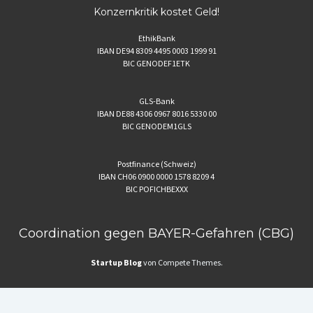
Konzernkritik kostet Geld!
EthikBank
IBAN DE94 8309 4495 0003 1999 91
BIC GENODEF1ETK
GLS-Bank
IBAN DE88 4306 0967 8016 5330 00
BIC GENODEM1GLS
Postfinance (Schweiz)
IBAN CH06 0900 0000 1578 8209 4
BIC POFICHBEXXX
Coordination gegen BAYER-Gefahren (CBG)
Startup Blog
von Compete Themes.