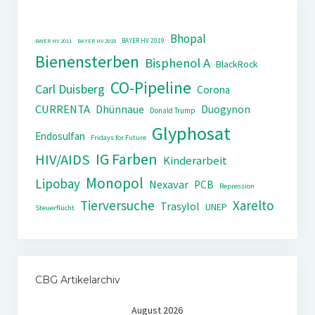
Bhopal
BAYER HV 2019
BAYER HV 2011
BAYER HV 2018
Bienensterben
Bisphenol A
BlackRock
CO-Pipeline
Carl Duisberg
Corona
CURRENTA
Dhünnaue
Duogynon
Donald Trump
Glyphosat
Endosulfan
Fridays for Future
IG Farben
HIV/AIDS
Kinderarbeit
Monopol
Lipobay
Nexavar
PCB
Repression
Tierversuche
Xarelto
Trasylol
UNEP
Steuerflucht
CBG Artikelarchiv
August 2026