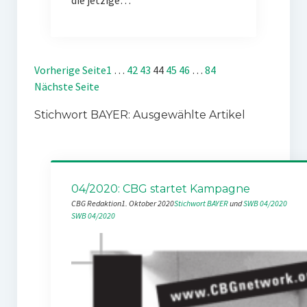
die jetzige…
Vorherige Seite
1
…
42
43
44
45
46
…
84
Nächste Seite
Stichwort BAYER: Ausgewählte Artikel
04/2020: CBG startet Kampagne
CBG Redaktion
1. Oktober 2020
Stichwort BAYER
 und 
SWB 04/2020
SWB 04/2020