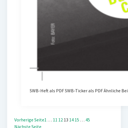
SWB-Heft als PDF SWB-Ticker als PDF Ähnliche Bei
Vorherige Seite
1
…
11
12
13
14
15
…
45
Nächste Seite