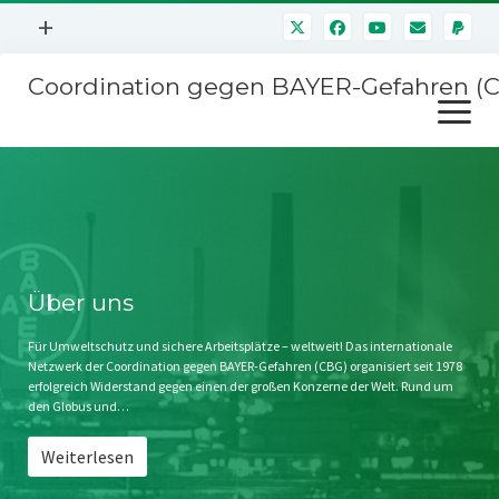
Menü
+
öffnen
Coordination gegen BAYER-Gefahren (
Mitmachen
Menü
Newsletter
öffnen
Presse
Kampagnen
Über uns
BAYER-Hauptversammlungen
Kontakt
Stichwort BAYER
Impressum
Über uns
Jahrestagung
Störfälle
Für Umweltschutz und sichere Arbeitsplätze – weltweit! Das internationale
Netzwerk der Coordination gegen BAYER-Gefahren (CBG) organisiert seit 1978
SPENDEN
erfolgreich Widerstand gegen einen der großen Konzerne der Welt. Rund um
den Globus und…
Weiterlesen