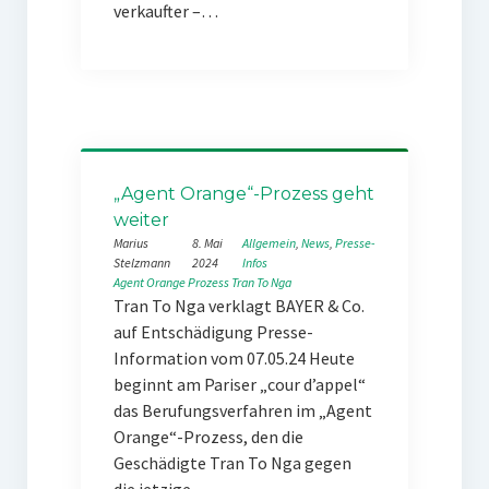
verkaufter –…
„Agent Orange“-Prozess geht
weiter
Marius
8. Mai
Allgemein
, 
News
, 
Presse-
Stelzmann
2024
Infos
Agent Orange
Prozess
Tran To Nga
Tran To Nga verklagt BAYER & Co.
auf Entschädigung Presse-
Information vom 07.05.24 Heute
beginnt am Pariser „cour d’appel“
das Berufungsverfahren im „Agent
Orange“-Prozess, den die
Geschädigte Tran To Nga gegen