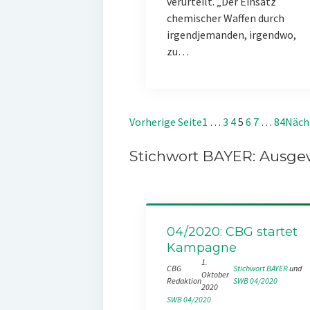
verurteilt. „Der Einsatz
chemischer Waffen durch
irgendjemanden, irgendwo,
zu…
Vorherige Seite
1
…
3
4
5
6
7
…
84
Näch
Stichwort BAYER: Ausgew
04/2020: CBG startet
Kampagne
1.
CBG
Stichwort BAYER
 und 
Oktober
Redaktion
SWB 04/2020
2020
SWB 04/2020