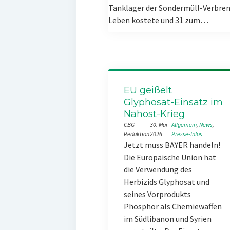
Tanklager der Sondermüll-Verbren
Leben kostete und 31 zum…
EU geißelt
Glyphosat-Einsatz im
Nahost-Krieg
CBG
30. Mai
Allgemein
, 
News
, 
Redaktion
2026
Presse-Infos
Jetzt muss BAYER handeln!
Die Europäische Union hat
die Verwendung des
Herbizids Glyphosat und
seines Vorprodukts
Phosphor als Chemiewaffen
im Südlibanon und Syrien