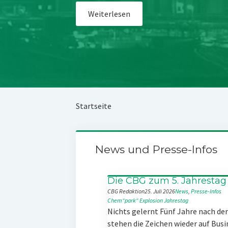
Weiterlesen
Startseite
News und Presse-Infos
Die CBG zum 5. Jahrestag
CBG Redaktion
25. Juli 2026
News
, 
Presse-Infos
Chem“park“
Explosion
Jahrestag
Nichts gelernt Fünf Jahre nach d
stehen die Zeichen wieder auf Busi