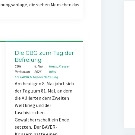
nungsanlage, die sieben Menschen das
Die CBG zum Tag der
Befreiung
CBG
8. Mai
News
, 
Presse-
Redaktion
2026
Infos
I.G. FARBEN
Tag der Befreiung
Am heutigen 8. Mai jährt sich
der Tag zum 81. Mal, an dem
die Alliierten dem Zweiten
Weltkrieg und der
faschistischen
Gewaltherrschaft ein Ende
setzten. Der BAYER-
Konzern hatte einen