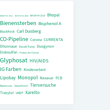
Bhopal
BAYER HV 2019
BAYER HV 2011
BAYER HV 2018
Bienensterben
Bisphenol A
Carl Duisberg
BlackRock
CO-Pipeline
CURRENTA
Corona
Dhünnaue
Duogynon
Donald Trump
Endosulfan
Fridays for Future
Glyphosat
HIV/AIDS
IG Farben
Kinderarbeit
Monopol
Lipobay
Nexavar
PCB
Tierversuche
Repression
Steuerflucht
Xarelto
Trasylol
UNEP