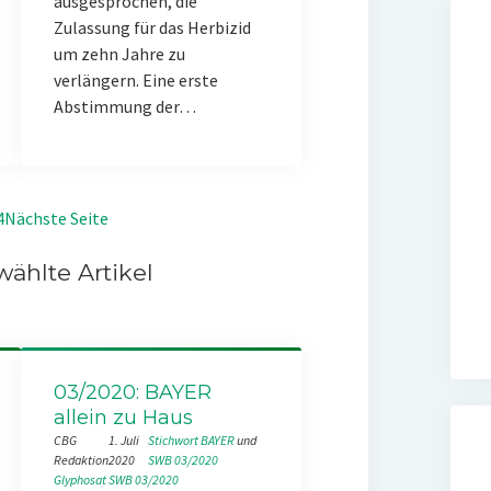
ausgesprochen, die
Zulassung für das Herbizid
um zehn Jahre zu
verlängern. Eine erste
Abstimmung der…
4
Nächste Seite
ählte Artikel
03/2020: BAYER
allein zu Haus
CBG
1. Juli
Stichwort BAYER
 und 
Redaktion
2020
SWB 03/2020
Glyphosat
SWB 03/2020