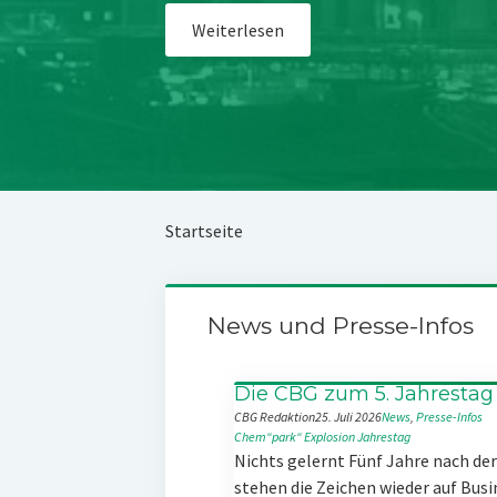
Weiterlesen
Startseite
News und Presse-Infos
Die CBG zum 5. Jahrestag
CBG Redaktion
25. Juli 2026
News
, 
Presse-Infos
Chem“park“
Explosion
Jahrestag
Nichts gelernt Fünf Jahre nach d
stehen die Zeichen wieder auf Busi