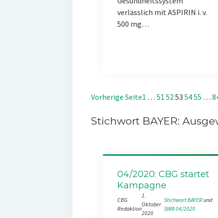
Gesundheitssystem
verlässlich mit ASPIRIN i. v.
500 mg…
Vorherige Seite
1
…
51
52
53
54
55
…
8
Stichwort BAYER: Ausgew
04/2020: CBG startet
Kampagne
1.
CBG
Stichwort BAYER
 und 
Oktober
Redaktion
SWB 04/2020
2020