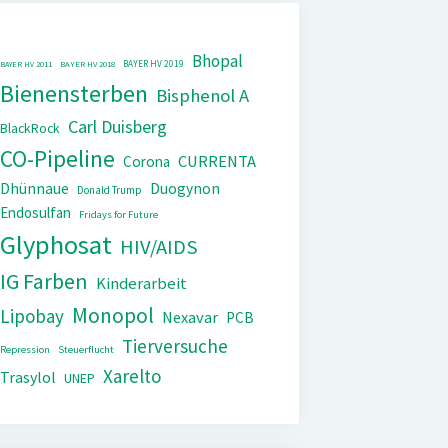
Bhopal
BAYER HV 2019
BAYER HV 2011
BAYER HV 2018
Bienensterben
Bisphenol A
Carl Duisberg
BlackRock
CO-Pipeline
CURRENTA
Corona
Dhünnaue
Duogynon
Donald Trump
Endosulfan
Fridays for Future
Glyphosat
HIV/AIDS
IG Farben
Kinderarbeit
Monopol
Lipobay
Nexavar
PCB
Tierversuche
Repression
Steuerflucht
Xarelto
Trasylol
UNEP