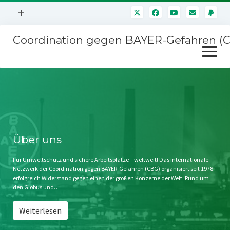
Menü
+
öffnen
Coordination gegen BAYER-Gefahren (
Mitmachen
Menü
Newsletter
öffnen
Presse
Kampagnen
Über uns
BAYER-Hauptversammlungen
Kontakt
Stichwort BAYER
Impressum
Über uns
Jahrestagung
Störfälle
Für Umweltschutz und sichere Arbeitsplätze – weltweit! Das internationale
Netzwerk der Coordination gegen BAYER-Gefahren (CBG) organisiert seit 1978
SPENDEN
erfolgreich Widerstand gegen einen der großen Konzerne der Welt. Rund um
den Globus und…
Weiterlesen