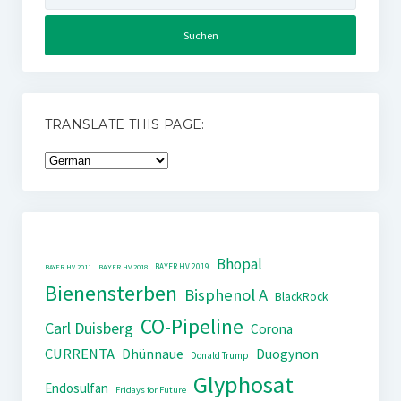
TRANSLATE THIS PAGE:
Bhopal
BAYER HV 2019
BAYER HV 2011
BAYER HV 2018
Bienensterben
Bisphenol A
BlackRock
CO-Pipeline
Carl Duisberg
Corona
CURRENTA
Dhünnaue
Duogynon
Donald Trump
Glyphosat
Endosulfan
Fridays for Future