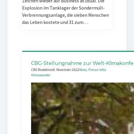
Zeichen wieder auf Business as usual. Die
Explosion im Tanklager der Sondermüll-
Verbrennungsanlage, die sieben Menschen
das Leben kostete und 31 zum…
CBG-Stellungnahme zur Welt-Klimakonfe
CBG Redaktion
8. November 2022
News
, 
Presse-Infos
Klimawandel