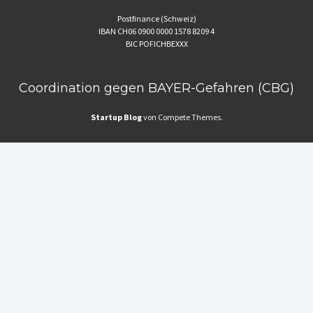
Postfinance (Schweiz)
IBAN CH06 0900 0000 1578 8209 4
BIC POFICHBEXXX
Coordination gegen BAYER-Gefahren (CBG)
Startup Blog
von Compete Themes.