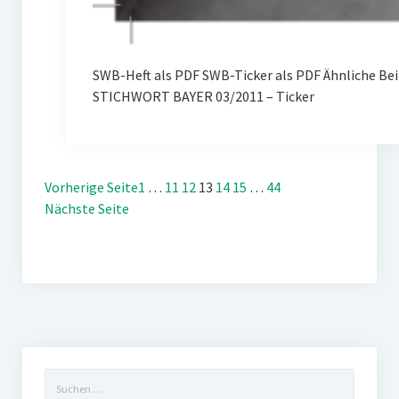
SWB-Heft als PDF SWB-Ticker als PDF Ähnliche Bei
STICHWORT BAYER 03/2011 – Ticker
Vorherige Seite
1
…
11
12
13
14
15
…
44
Nächste Seite
Suchen
nach: