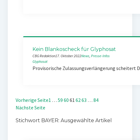
Kein Blankoscheck für Glyphosat
CBG Redaktion
17. Oktober 2022
News
, 
Presse-Infos
Glyphosat
Provisorische Zulassungsverlängerung scheitert D
Vorherige Seite
1
…
59
60
61
62
63
…
84
Nächste Seite
Stichwort BAYER: Ausgewählte Artikel