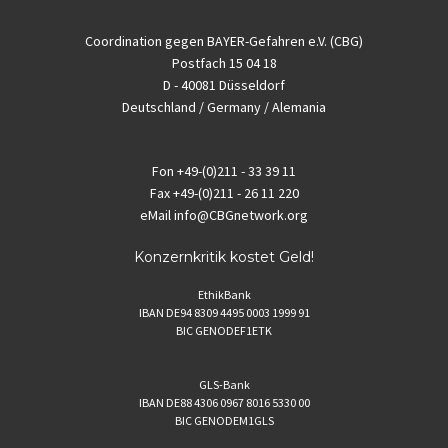
Coordination gegen BAYER-Gefahren e.V. (CBG)
Postfach 15 04 18
D - 40081 Düsseldorf
Deutschland / Germany / Alemania
Fon
+49-(0)211 - 33 39 11
Fax
+49-(0)211 - 26 11 220
eMail
info@CBGnetwork.org
Konzernkritik kostet Geld!
EthikBank
IBAN DE94 8309 4495 0003 1999 91
BIC GENODEF1ETK
GLS-Bank
IBAN DE88 4306 0967 8016 5330 00
BIC GENODEM1GLS