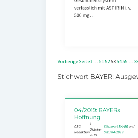
Gesundheitssystem
verlässlich mit ASPIRIN i. v.
500 mg…
Vorherige Seite
1
…
51
52
53
54
55
…
8
Stichwort BAYER: Ausgew
04/2019: BAYERs
Hoffnung
1.
CBG
Stichwort BAYER
 und 
Oktober
Redaktion
SWB 04/2019
2019