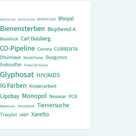
Bhopal
BAYER HV 2019
BAYER HV 2011
BAYER HV 2018
Bienensterben
Bisphenol A
Carl Duisberg
BlackRock
CO-Pipeline
CURRENTA
Corona
Dhünnaue
Duogynon
Donald Trump
Endosulfan
Fridays for Future
Glyphosat
HIV/AIDS
IG Farben
Kinderarbeit
Monopol
Lipobay
Nexavar
PCB
Tierversuche
Repression
Steuerflucht
Xarelto
Trasylol
UNEP