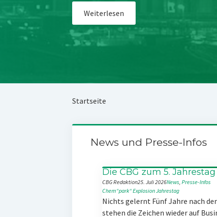
Weiterlesen
Startseite
News und Presse-Infos
Die CBG zum 5. Jahrestag
CBG Redaktion
25. Juli 2026
News
, 
Presse-Infos
Chem“park“
Explosion
Jahrestag
Nichts gelernt Fünf Jahre nach d
stehen die Zeichen wieder auf Busi