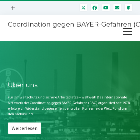
Menü
+
öffnen
Coordination gegen BAYER-Gefahren (
Mitmachen
Menü
Newsletter
öffnen
Presse
Kampagnen
Über uns
BAYER-Hauptversammlungen
Kontakt
Stichwort BAYER
Impressum
Über uns
Jahrestagung
Störfälle
Für Umweltschutz und sichere Arbeitsplätze – weltweit! Das internationale
Netzwerk der Coordination gegen BAYER-Gefahren (CBG) organisiert seit 1978
SPENDEN
erfolgreich Widerstand gegen einen der großen Konzerne der Welt. Rund um
den Globus und…
Weiterlesen