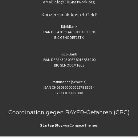
eMail
info@CBGnetwork.org
Konzernkritik kostet Geld!
EthikBank
IBAN DE94 8309 4495 0003 1999 91
BIC GENODEF1ETK
GLS-Bank
IBAN DE88 4306 0967 8016 5330 00
BIC GENODEM1GLS
Postfinance (Schweiz)
IBAN CH06 0900 0000 1578 8209 4
BIC POFICHBEXXX
Coordination gegen BAYER-Gefahren (CBG)
Startup Blog
von Compete Themes.