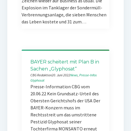
Zeichen wieder auf Business as usual. Die
Explosion im Tanklager der Sondermüll-
Verbrennungsanlage, die sieben Menschen
das Leben kostete und 31 zum…
BAYER scheitert mit Plan B in
Sachen „Glyphosat“
CBG Redaktion
20. Juni 2022
News
, 
Presse-Infos
Glyphosat
Presse-Information CBG vom
20.06.22 Kein Grundsatz-Urteil des
Obersten Gerichtshofs der USA Der
BAYER-Konzern muss im
Rechtsstreit um das umstrittene
Pestizid Glyphosat seiner
Tochterfirma MONSANTO erneut