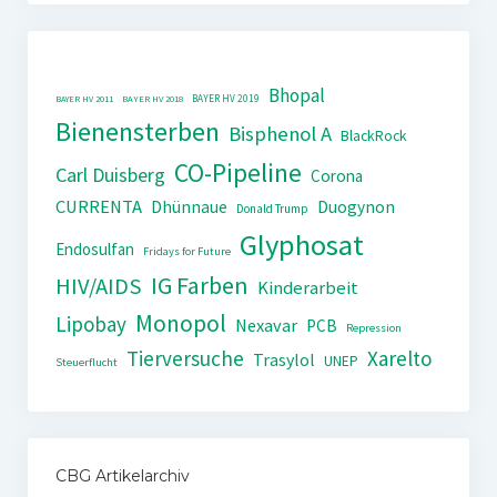
Bhopal
BAYER HV 2019
BAYER HV 2011
BAYER HV 2018
Bienensterben
Bisphenol A
BlackRock
CO-Pipeline
Carl Duisberg
Corona
CURRENTA
Dhünnaue
Duogynon
Donald Trump
Glyphosat
Endosulfan
Fridays for Future
IG Farben
HIV/AIDS
Kinderarbeit
Monopol
Lipobay
Nexavar
PCB
Repression
Tierversuche
Xarelto
Trasylol
UNEP
Steuerflucht
CBG Artikelarchiv