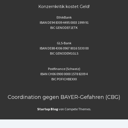
Konzernkritik kostet Geld!
EthikBank
IBAN DE94 8309 4495 0003 1999 91
BIC GENODEF1ETK
GLS-Bank
IBAN DE88 4306 0967 8016 5330 00
BIC GENODEM1GLS
Postfinance (Schweiz)
IBAN CH06 0900 0000 1578 8209 4
BIC POFICHBEXXX
Coordination gegen BAYER-Gefahren (CBG)
Startup Blog
von Compete Themes.