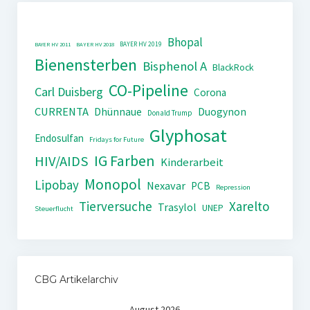
Bhopal
BAYER HV 2019
BAYER HV 2011
BAYER HV 2018
Bienensterben
Bisphenol A
BlackRock
CO-Pipeline
Carl Duisberg
Corona
CURRENTA
Dhünnaue
Duogynon
Donald Trump
Glyphosat
Endosulfan
Fridays for Future
IG Farben
HIV/AIDS
Kinderarbeit
Monopol
Lipobay
Nexavar
PCB
Repression
Tierversuche
Xarelto
Trasylol
UNEP
Steuerflucht
CBG Artikelarchiv
August 2026