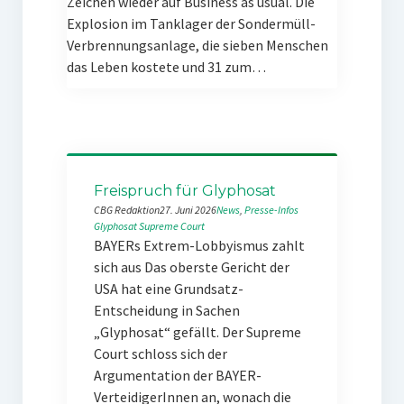
Zeichen wieder auf Business as usual. Die
Explosion im Tanklager der Sondermüll-
Verbrennungsanlage, die sieben Menschen
das Leben kostete und 31 zum…
Freispruch für Glyphosat
CBG Redaktion
27. Juni 2026
News
, 
Presse-Infos
Glyphosat
Supreme Court
BAYERs Extrem-Lobbyismus zahlt
sich aus Das oberste Gericht der
USA hat eine Grundsatz-
Entscheidung in Sachen
„Glyphosat“ gefällt. Der Supreme
Court schloss sich der
Argumentation der BAYER-
VerteidigerInnen an, wonach die