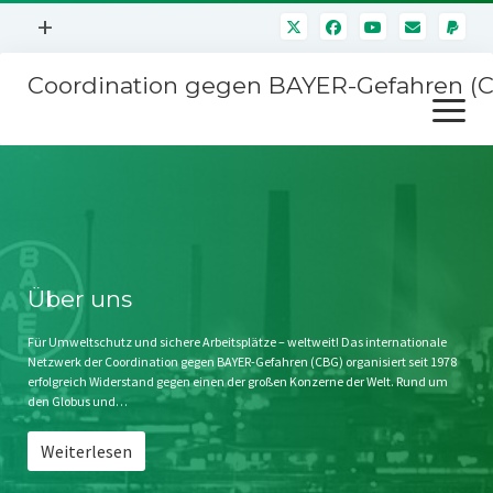
Menü
+
öffnen
Coordination gegen BAYER-Gefahren (
Mitmachen
Menü
Newsletter
öffnen
Presse
Kampagnen
Über uns
BAYER-Hauptversammlungen
Kontakt
Stichwort BAYER
Impressum
Über uns
Jahrestagung
Störfälle
Für Umweltschutz und sichere Arbeitsplätze – weltweit! Das internationale
Netzwerk der Coordination gegen BAYER-Gefahren (CBG) organisiert seit 1978
SPENDEN
erfolgreich Widerstand gegen einen der großen Konzerne der Welt. Rund um
den Globus und…
Weiterlesen