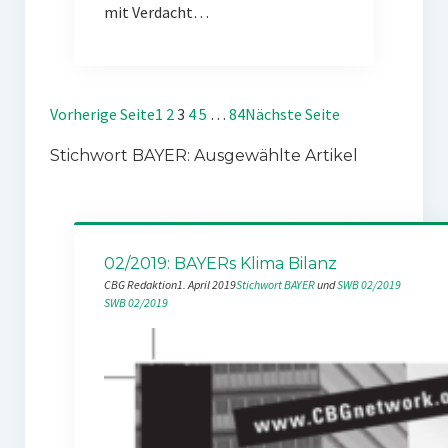
mit Verdacht…
Vorherige Seite
1
2
3
4
5
…
84
Nächste Seite
Stichwort BAYER: Ausgewählte Artikel
02/2019: BAYERs Klima Bilanz
CBG Redaktion
1. April 2019
Stichwort BAYER
 und 
SWB 02/2019
SWB 02/2019