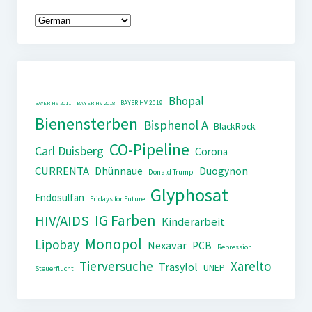
Bhopal
BAYER HV 2019
BAYER HV 2011
BAYER HV 2018
Bienensterben
Bisphenol A
BlackRock
CO-Pipeline
Carl Duisberg
Corona
CURRENTA
Dhünnaue
Duogynon
Donald Trump
Glyphosat
Endosulfan
Fridays for Future
IG Farben
HIV/AIDS
Kinderarbeit
Monopol
Lipobay
Nexavar
PCB
Repression
Tierversuche
Xarelto
Trasylol
UNEP
Steuerflucht