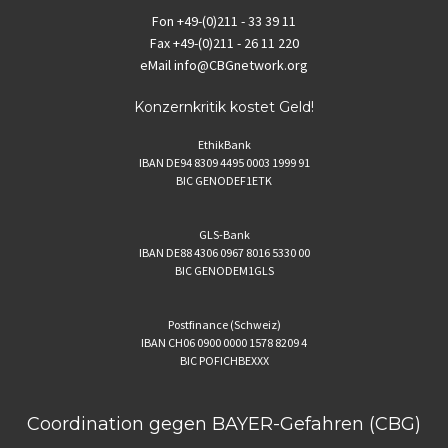
Fon
+49-(0)211 - 33 39 11
Fax
+49-(0)211 - 26 11 220
eMail
info@CBGnetwork.org
Konzernkritik kostet Geld!
EthikBank
IBAN DE94 8309 4495 0003 1999 91
BIC GENODEF1ETK
GLS-Bank
IBAN DE88 4306 0967 8016 5330 00
BIC GENODEM1GLS
Postfinance (Schweiz)
IBAN CH06 0900 0000 1578 8209 4
BIC POFICHBEXXX
Coordination gegen BAYER-Gefahren (CBG)