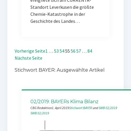
ereignete sich am CURRENTA-
Standort Leverkusen die größte
Chemie-Katastrophe in der
Geschichte des Landes…
Vorherige Seite
1
…
53
54
55
56
57
…
84
Nächste Seite
Stichwort BAYER: Ausgewählte Artikel
02/2019: BAYERs Klima Bilanz
CBG Redaktion
1. April 2019
Stichwort BAYER
 und 
SWB 02/2019
SWB 02/2019