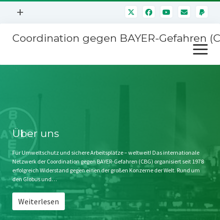
Menü
+
öffnen
Coordination gegen BAYER-Gefahren (
Mitmachen
Menü
Newsletter
öffnen
Presse
Kampagnen
Über uns
BAYER-Hauptversammlungen
Kontakt
Stichwort BAYER
Impressum
Über uns
Jahrestagung
Störfälle
Für Umweltschutz und sichere Arbeitsplätze – weltweit! Das internationale
Netzwerk der Coordination gegen BAYER-Gefahren (CBG) organisiert seit 1978
SPENDEN
erfolgreich Widerstand gegen einen der großen Konzerne der Welt. Rund um
den Globus und…
Weiterlesen