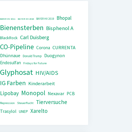
Bhopal
BAYER HV 2019
BAYER HV 2011
BAYER HV 2018
Bienensterben
Bisphenol A
Carl Duisberg
BlackRock
CO-Pipeline
CURRENTA
Corona
Dhünnaue
Duogynon
Donald Trump
Endosulfan
Fridays for Future
Glyphosat
HIV/AIDS
IG Farben
Kinderarbeit
Monopol
Lipobay
Nexavar
PCB
Tierversuche
Repression
Steuerflucht
Xarelto
Trasylol
UNEP