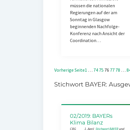
müssen die nationalen
Regierungen auf der am
Sonntag in Glasgow
beginnenden Nachfolge-
Konferenz nach Ansicht der
Coordination…
Vorherige Seite
1
…
74
75
76
77
78
…
8
Stichwort BAYER: Ausgew
02/2019: BAYERs
Klima Bilanz
CBG
1. April
Stichwort BAYER
 und 