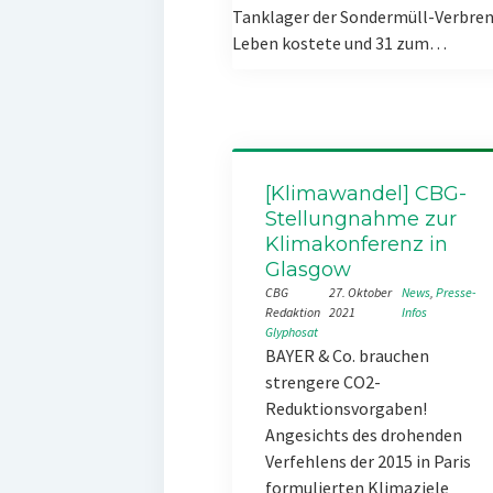
Tanklager der Sondermüll-Verbren
Leben kostete und 31 zum…
[Klimawandel] CBG-
Stellungnahme zur
Klimakonferenz in
Glasgow
CBG
27. Oktober
News
, 
Presse-
Redaktion
2021
Infos
Glyphosat
BAYER & Co. brauchen
strengere CO2-
Reduktionsvorgaben!
Angesichts des drohenden
Verfehlens der 2015 in Paris
formulierten Klimaziele