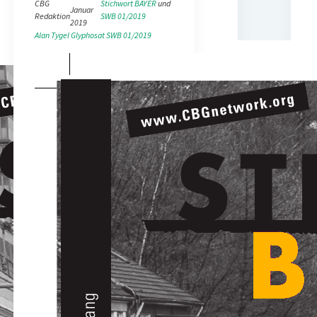
CBG
Stichwort BAYER
 und 
Januar
Redaktion
SWB 01/2019
2019
Alan Tygel
Glyphosat
SWB 01/2019