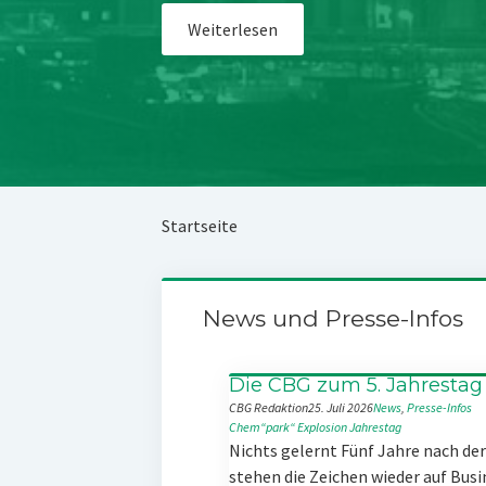
Weiterlesen
Startseite
News und Presse-Infos
Die CBG zum 5. Jahrestag
CBG Redaktion
25. Juli 2026
News
, 
Presse-Infos
Chem“park“
Explosion
Jahrestag
Nichts gelernt Fünf Jahre nach d
stehen die Zeichen wieder auf Busi