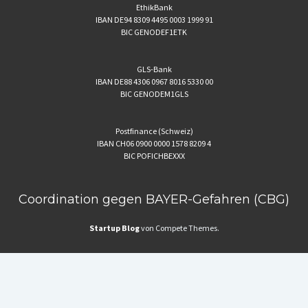
EthikBank
IBAN DE94 8309 4495 0003 1999 91
BIC GENODEF1ETK
GLS-Bank
IBAN DE88 4306 0967 8016 5330 00
BIC GENODEM1GLS
Postfinance (Schweiz)
IBAN CH06 0900 0000 1578 8209 4
BIC POFICHBEXXX
Coordination gegen BAYER-Gefahren (CBG)
Startup Blog
von Compete Themes.