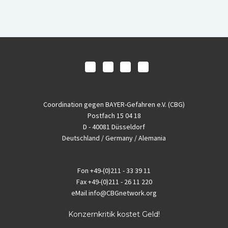
Coordination gegen BAYER-Gefahren e.V. (CBG)
Postfach 15 04 18
D - 40081 Düsseldorf
Deutschland / Germany / Alemania
Fon
+49-(0)211 - 33 39 11
Fax
+49-(0)211 - 26 11 220
eMail
info@CBGnetwork.org
Konzernkritik kostet Geld!