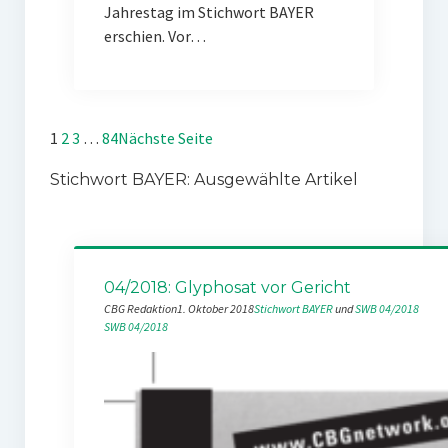
Jahrestag im Stichwort BAYER
erschien. Vor…
1
2
3
…
84
Nächste Seite
Stichwort BAYER: Ausgewählte Artikel
04/2018: Glyphosat vor Gericht
CBG Redaktion
1. Oktober 2018
Stichwort BAYER
 und 
SWB 04/2018
SWB 04/2018