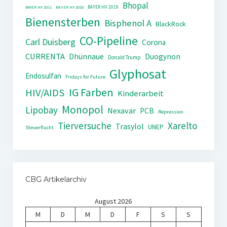
Bhopal
BAYER HV 2019
BAYER HV 2011
BAYER HV 2018
Bienensterben
Bisphenol A
BlackRock
CO-Pipeline
Carl Duisberg
Corona
CURRENTA
Dhünnaue
Duogynon
Donald Trump
Glyphosat
Endosulfan
Fridays for Future
IG Farben
HIV/AIDS
Kinderarbeit
Monopol
Lipobay
Nexavar
PCB
Repression
Tierversuche
Xarelto
Trasylol
UNEP
Steuerflucht
CBG Artikelarchiv
August 2026
M
D
M
D
F
S
S