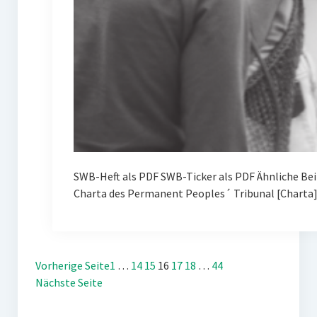
SWB-Heft als PDF SWB-Ticker als PDF Ähnliche Be
Charta des Permanent Peoples´ Tribunal [Charta
Vorherige Seite
1
…
14
15
16
17
18
…
44
Nächste Seite