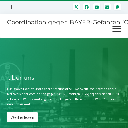
Menü
+
öffnen
Coordination gegen BAYER-Gefahren (
Mitmachen
Menü
Newsletter
öffnen
Presse
Kampagnen
Über uns
BAYER-Hauptversammlungen
Kontakt
Stichwort BAYER
Impressum
Über uns
Jahrestagung
Störfälle
Für Umweltschutz und sichere Arbeitsplätze – weltweit! Das internationale
Netzwerk der Coordination gegen BAYER-Gefahren (CBG) organisiert seit 1978
SPENDEN
erfolgreich Widerstand gegen einen der großen Konzerne der Welt. Rund um
den Globus und…
Weiterlesen