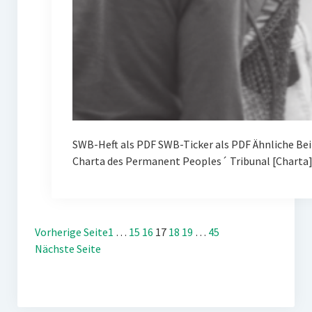
SWB-Heft als PDF SWB-Ticker als PDF Ähnliche Be
Charta des Permanent Peoples´ Tribunal [Charta
Vorherige Seite
1
…
15
16
17
18
19
…
45
Nächste Seite