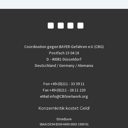
Coordination gegen BAYER-Gefahren e.V. (CBG)
Postfach 15 04 18
D - 40081 Düsseldorf
Deutschland / Germany / Alemania
Fon
+49-(0)211 - 33 39 11
Fax
+49-(0)211 - 26 11 220
eMail
info@CBGnetwork.org
Konzernkritik kostet Geld!
EthikBank
IBAN DE94 8309 4495 0003 1999 91