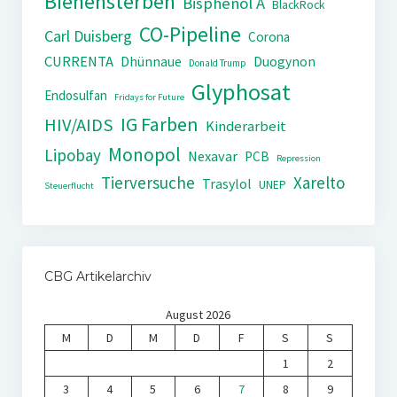
Bienensterben
Bisphenol A
BlackRock
CO-Pipeline
Carl Duisberg
Corona
CURRENTA
Dhünnaue
Duogynon
Donald Trump
Glyphosat
Endosulfan
Fridays for Future
IG Farben
HIV/AIDS
Kinderarbeit
Monopol
Lipobay
Nexavar
PCB
Repression
Tierversuche
Xarelto
Trasylol
UNEP
Steuerflucht
CBG Artikelarchiv
August 2026
M
D
M
D
F
S
S
1
2
3
4
5
6
7
8
9