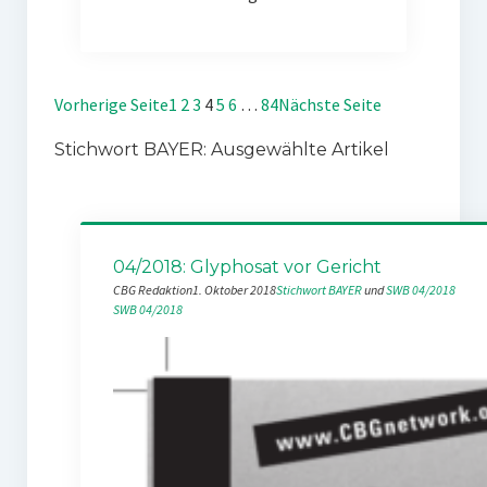
Vorherige Seite
1
2
3
4
5
6
…
84
Nächste Seite
Stichwort BAYER: Ausgewählte Artikel
04/2018: Glyphosat vor Gericht
CBG Redaktion
1. Oktober 2018
Stichwort BAYER
 und 
SWB 04/2018
SWB 04/2018