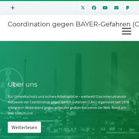
Menü
+
öffnen
Coordination gegen BAYER-Gefahren (
Mitmachen
Menü
Newsletter
öffnen
Presse
Kampagnen
Über uns
BAYER-Hauptversammlungen
Kontakt
Stichwort BAYER
Impressum
Über uns
Jahrestagung
Störfälle
Für Umweltschutz und sichere Arbeitsplätze – weltweit! Das internationale
Netzwerk der Coordination gegen BAYER-Gefahren (CBG) organisiert seit 1978
SPENDEN
erfolgreich Widerstand gegen einen der großen Konzerne der Welt. Rund um
den Globus und…
Weiterlesen