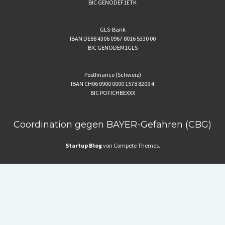
BIC GENODEF1ETK
GLS-Bank
IBAN DE88 4306 0967 8016 5330 00
BIC GENODEM1GLS
Postfinance (Schweiz)
IBAN CH06 0900 0000 1578 8209 4
BIC POFICHBEXXX
Coordination gegen BAYER-Gefahren (CBG)
Startup Blog
von Compete Themes.