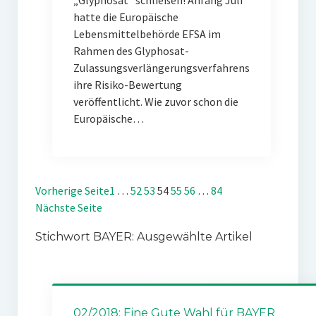
„Glyphosat“ schließen! Anfang Juli
hatte die Europäische
Lebensmittelbehörde EFSA im
Rahmen des Glyphosat-
Zulassungsverlängerungsverfahrens
ihre Risiko-Bewertung
veröffentlicht. Wie zuvor schon die
Europäische…
Vorherige Seite
1
…
52
53
54
55
56
…
84
Nächste Seite
Stichwort BAYER: Ausgewählte Artikel
02/2018: Eine Gute Wahl für BAYER