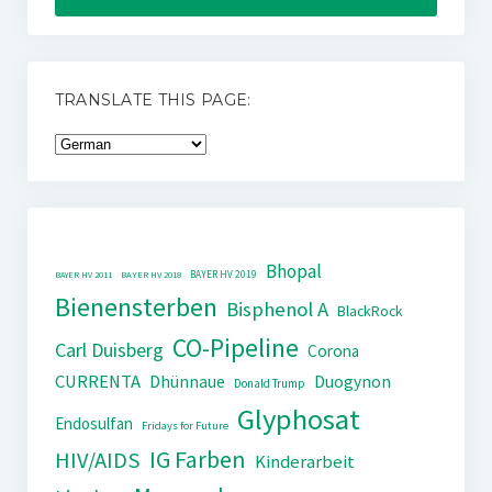
TRANSLATE THIS PAGE:
Bhopal
BAYER HV 2019
BAYER HV 2011
BAYER HV 2018
Bienensterben
Bisphenol A
BlackRock
CO-Pipeline
Carl Duisberg
Corona
CURRENTA
Dhünnaue
Duogynon
Donald Trump
Glyphosat
Endosulfan
Fridays for Future
IG Farben
HIV/AIDS
Kinderarbeit