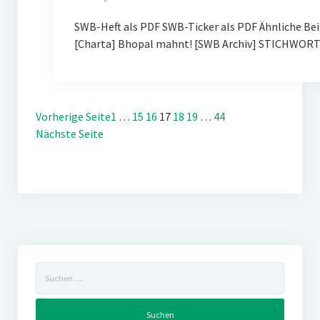
SWB-Heft als PDF SWB-Ticker als PDF Ähnliche Be
[Charta] Bhopal mahnt! [SWB Archiv] STICHWOR
Vorherige Seite
1
…
15
16
17
18
19
…
44
Nächste Seite
Suchen
nach: