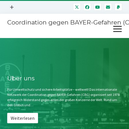
Menü
+
öffnen
Coordination gegen BAYER-Gefahren (
Mitmachen
Menü
Newsletter
öffnen
Presse
Kampagnen
Über uns
BAYER-Hauptversammlungen
Kontakt
Stichwort BAYER
Impressum
Über uns
Jahrestagung
Störfälle
Für Umweltschutz und sichere Arbeitsplätze – weltweit! Das internationale
Netzwerk der Coordination gegen BAYER-Gefahren (CBG) organisiert seit 1978
SPENDEN
erfolgreich Widerstand gegen einen der großen Konzerne der Welt. Rund um
den Globus und…
Weiterlesen