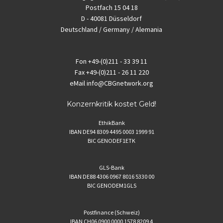
Postfach 15 04 18
D - 40081 Düsseldorf
Deutschland / Germany / Alemania
Fon
+49-(0)211 - 33 39 11
Fax
+49-(0)211 - 26 11 220
eMail
info@CBGnetwork.org
Konzernkritik kostet Geld!
EthikBank
IBAN DE94 8309 4495 0003 1999 91
BIC GENODEF1ETK
GLS-Bank
IBAN DE88 4306 0967 8016 5330 00
BIC GENODEM1GLS
Postfinance (Schweiz)
IBAN CH06 0900 0000 1578 8209 4