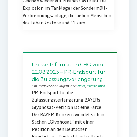
Zeichen wieder auf Business as usual. Die
Explosion im Tanklager der Sondermüll-
Verbrennungsanlage, die sieben Menschen
das Leben kostete und 31 zum…
Presse-Information CBG vom
22.08.2023 – PR-Endspurt für
die Zulassungsverlängerung
CBG Redaktion
22. August 2023
News
, 
Presse-Infos
PR-Endspurt für die
Zulassungsverlängerung BAYERs
Glyphosat-Petition ist eine Farce!
Der BAYER-Konzern wendet sich in
Sachen „Glyphosat“ mit einer
Petition an den Deutschen
Bundestag. „Deutschland soll sich