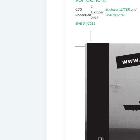
1.
CBG
Stichwort BAYER
 und 
Oktober
Redaktion
SWB 04/2018
2018
SWB 04/2018