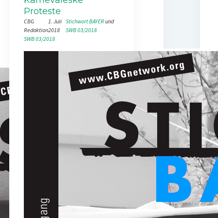
Proteste
CBG
1. Juli
Stichwort BAYER
 und 
Redaktion
2018
SWB 03/2018
SWB 03/2018