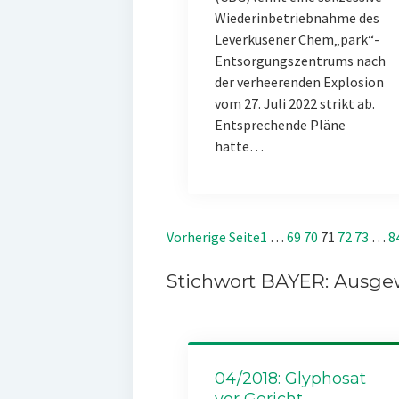
Wiederinbetriebnahme des
Leverkusener Chem„park“-
Entsorgungszentrums nach
der verheerenden Explosion
vom 27. Juli 2022 strikt ab.
Entsprechende Pläne
hatte…
Vorherige Seite
1
…
69
70
71
72
73
…
8
Stichwort BAYER: Ausgew
04/2018: Glyphosat
vor Gericht