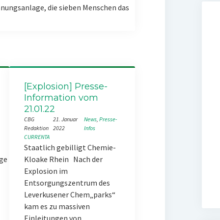
nungsanlage, die sieben Menschen das
[Explosion] Presse-
Information vom
21.01.22
CBG
21. Januar
News
, 
Presse-
Redaktion
2022
Infos
CURRENTA
Staatlich gebilligt Chemie-
ge
Kloake Rhein Nach der
Explosion im
Entsorgungszentrum des
Leverkusener Chem„parks“
kam es zu massiven
Einleitungen von