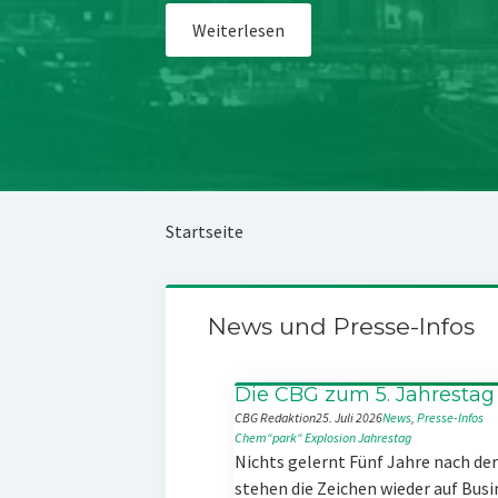
Weiterlesen
Startseite
News und Presse-Infos
Die CBG zum 5. Jahrestag
CBG Redaktion
25. Juli 2026
News
, 
Presse-Infos
Chem“park“
Explosion
Jahrestag
Nichts gelernt Fünf Jahre nach d
stehen die Zeichen wieder auf Busi