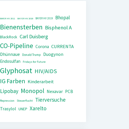
Bhopal
BAYER HV 2019
BAYER HV 2011
BAYER HV 2018
Bienensterben
Bisphenol A
Carl Duisberg
BlackRock
CO-Pipeline
CURRENTA
Corona
Dhünnaue
Duogynon
Donald Trump
Endosulfan
Fridays for Future
Glyphosat
HIV/AIDS
IG Farben
Kinderarbeit
Monopol
Lipobay
Nexavar
PCB
Tierversuche
Repression
Steuerflucht
Xarelto
Trasylol
UNEP