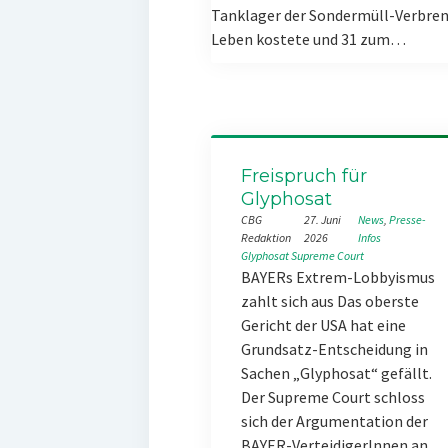
Tanklager der Sondermüll-Verbren
Leben kostete und 31 zum…
Freispruch für
Glyphosat
CBG
27. Juni
News
, 
Presse-
Redaktion
2026
Infos
Glyphosat
Supreme Court
BAYERs Extrem-Lobbyismus
zahlt sich aus Das oberste
Gericht der USA hat eine
Grundsatz-Entscheidung in
Sachen „Glyphosat“ gefällt.
Der Supreme Court schloss
sich der Argumentation der
BAYER-VerteidigerInnen an,