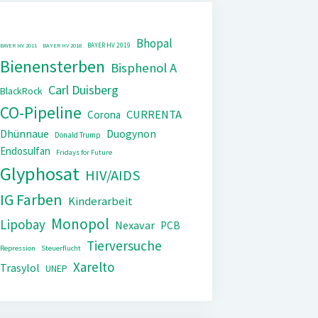
Bhopal
BAYER HV 2019
BAYER HV 2011
BAYER HV 2018
Bienensterben
Bisphenol A
Carl Duisberg
BlackRock
CO-Pipeline
CURRENTA
Corona
Dhünnaue
Duogynon
Donald Trump
Endosulfan
Fridays for Future
Glyphosat
HIV/AIDS
IG Farben
Kinderarbeit
Monopol
Lipobay
Nexavar
PCB
Tierversuche
Repression
Steuerflucht
Xarelto
Trasylol
UNEP