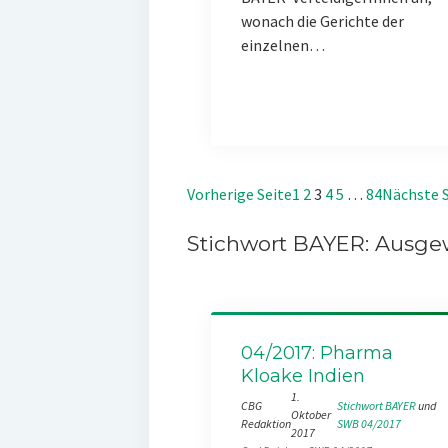
wonach die Gerichte der
einzelnen…
Vorherige Seite
1
2
3
4
5
…
84
Nächste S
Stichwort BAYER: Ausgew
04/2017: Pharma
Kloake Indien
1.
CBG
Stichwort BAYER
 und 
Oktober
Redaktion
SWB 04/2017
2017