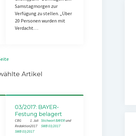
Samstagmorgen zur
Verfügung zu stellen. „Über
20 Personen wurden mit
Verdacht…
eite
ählte Artikel
03/2017: BAYER-
Festung belagert
CBG
1. Juli
Stichwort BAYER
 und 
Redaktion
2017
SWB 03/2017
SWB 03/2017