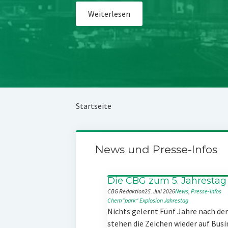
Weiterlesen
Startseite
News und Presse-Infos
Die CBG zum 5. Jahrestag
CBG Redaktion
25. Juli 2026
News
, 
Presse-Infos
Chem“park“
Explosion
Jahrestag
Nichts gelernt Fünf Jahre nach d
stehen die Zeichen wieder auf Busi