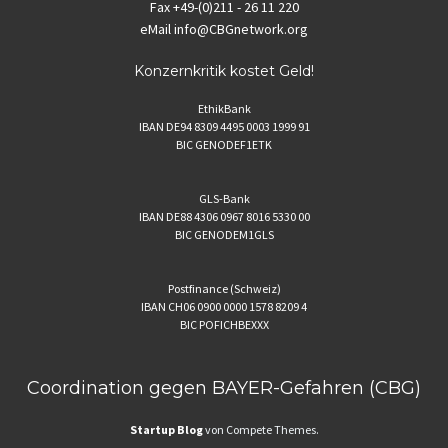
Fax
+49-(0)211 - 26 11 220
eMail
info@CBGnetwork.org
Konzernkritik kostet Geld!
EthikBank
IBAN DE94 8309 4495 0003 1999 91
BIC GENODEF1ETK
GLS-Bank
IBAN DE88 4306 0967 8016 5330 00
BIC GENODEM1GLS
Postfinance (Schweiz)
IBAN CH06 0900 0000 1578 8209 4
BIC POFICHBEXXX
Coordination gegen BAYER-Gefahren (CBG)
Startup Blog
von Compete Themes.