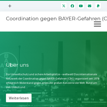
Menü
+
öffnen
Coordination gegen BAYER-Gefahren (
Mitmachen
Menü
Newsletter
öffnen
Presse
Kampagnen
Über uns
BAYER-Hauptversammlungen
Kontakt
Stichwort BAYER
Impressum
Über uns
Jahrestagung
Störfälle
Für Umweltschutz und sichere Arbeitsplätze – weltweit! Das internationale
Netzwerk der Coordination gegen BAYER-Gefahren (CBG) organisiert seit 1978
SPENDEN
erfolgreich Widerstand gegen einen der großen Konzerne der Welt. Rund um
den Globus und…
Weiterlesen