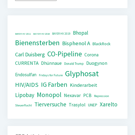
Bhopal
BAYER HV 2019
BAYER HV 2011
BAYER HV 2018
Bienensterben
Bisphenol A
BlackRock
CO-Pipeline
Carl Duisberg
Corona
CURRENTA
Dhünnaue
Duogynon
Donald Trump
Glyphosat
Endosulfan
Fridays for Future
IG Farben
HIV/AIDS
Kinderarbeit
Monopol
Lipobay
Nexavar
PCB
Repression
Tierversuche
Xarelto
Trasylol
UNEP
Steuerflucht