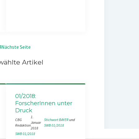
4
Nächste Seite
ählte Artikel
01/2018:
ForscherInnen unter
Druck
1.
CBG
Stichwort BAYER
 und 
Januar
Redaktion
SWB 01/2018
2018
SWB 01/2018