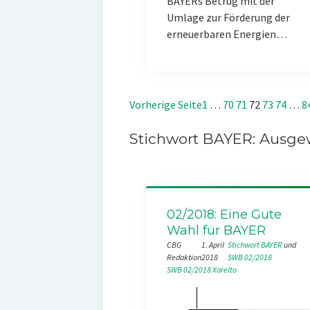
BAYERs Betrug mit der
Umlage zur Förderung der
erneuerbaren Energien…
Vorherige Seite
1
…
70
71
72
73
74
…
8
Stichwort BAYER: Ausgew
02/2018: Eine Gute
Wahl für BAYER
CBG
1. April
Stichwort BAYER
 und 
Redaktion
2018
SWB 02/2018
SWB 02/2018
Xarelto