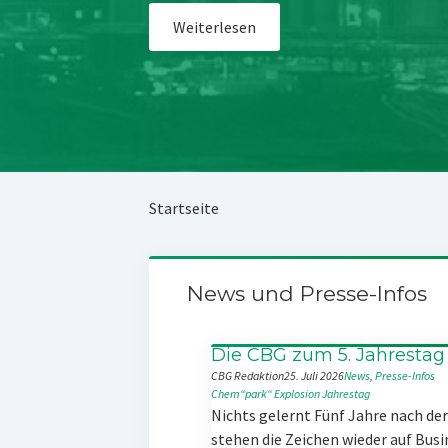
Weiterlesen
Startseite
News und Presse-Infos
Die CBG zum 5. Jahrestag
CBG Redaktion
25. Juli 2026
News
, 
Presse-Infos
Chem“park“
Explosion
Jahrestag
Nichts gelernt Fünf Jahre nach d
stehen die Zeichen wieder auf Busi