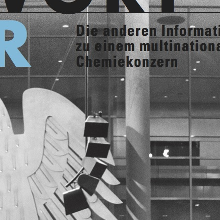
CBG Artikelarchiv
August 2026
M
D
M
D
F
S
S
1
2
3
4
5
6
7
8
9
10
11
12
13
14
15
16
17
18
19
20
21
22
23
24
25
26
27
28
29
30
31
« Juli