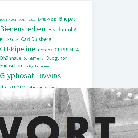
Bhopal
BAYER HV 2019
BAYER HV 2011
BAYER HV 2018
Bienensterben
Bisphenol A
Carl Duisberg
BlackRock
CO-Pipeline
CURRENTA
Corona
Dhünnaue
Duogynon
Donald Trump
Endosulfan
Fridays for Future
Glyphosat
HIV/AIDS
IG Farben
Kinderarbeit
Monopol
Lipobay
Nexavar
PCB
Tierversuche
Repression
Steuerflucht
Xarelto
Trasylol
UNEP