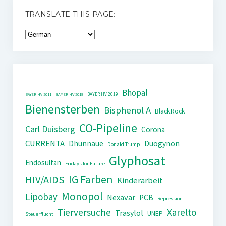
TRANSLATE THIS PAGE:
Bhopal
BAYER HV 2019
BAYER HV 2011
BAYER HV 2018
Bienensterben
Bisphenol A
BlackRock
CO-Pipeline
Carl Duisberg
Corona
CURRENTA
Dhünnaue
Duogynon
Donald Trump
Glyphosat
Endosulfan
Fridays for Future
IG Farben
HIV/AIDS
Kinderarbeit
Monopol
Lipobay
Nexavar
PCB
Repression
Tierversuche
Xarelto
Trasylol
UNEP
Steuerflucht