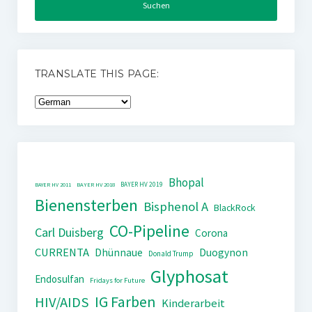
TRANSLATE THIS PAGE:
Bhopal
BAYER HV 2019
BAYER HV 2011
BAYER HV 2018
Bienensterben
Bisphenol A
BlackRock
CO-Pipeline
Carl Duisberg
Corona
CURRENTA
Dhünnaue
Duogynon
Donald Trump
Glyphosat
Endosulfan
Fridays for Future
IG Farben
HIV/AIDS
Kinderarbeit