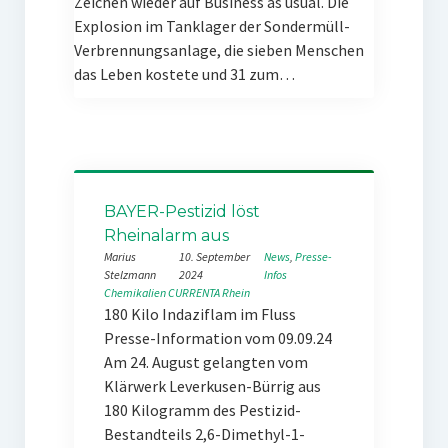
Zeichen wieder auf Business as usual. Die
Explosion im Tanklager der Sondermüll-
Verbrennungsanlage, die sieben Menschen
das Leben kostete und 31 zum…
BAYER-Pestizid löst
Rheinalarm aus
Marius
10. September
News
, 
Presse-
Stelzmann
2024
Infos
Chemikalien
CURRENTA
Rhein
180 Kilo Indaziflam im Fluss
Presse-Information vom 09.09.24
Am 24. August gelangten vom
Klärwerk Leverkusen-Bürrig aus
180 Kilogramm des Pestizid-
Bestandteils 2,6-Dimethyl-1-