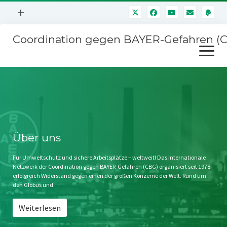
Menü
+
öffnen
Coordination gegen BAYER-Gefahren (
Mitmachen
Menü
Newsletter
öffnen
Presse
Kampagnen
Über uns
BAYER-Hauptversammlungen
Kontakt
Stichwort BAYER
Impressum
Über uns
Jahrestagung
Störfälle
Für Umweltschutz und sichere Arbeitsplätze – weltweit! Das internationale
Netzwerk der Coordination gegen BAYER-Gefahren (CBG) organisiert seit 1978
SPENDEN
erfolgreich Widerstand gegen einen der großen Konzerne der Welt. Rund um
den Globus und…
Weiterlesen