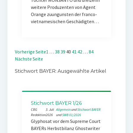
Tochter MONSANTO und dreizehn
weitere Produzenten von Agent
Orange zuungunsten der franco-
vietnamesischen Geschädigten…
Vorherige Seite
1
…
38
39
40
41
42
…
84
Nächste Seite
Stichwort BAYER: Ausgewählte Artikel
Stichwort BAYER 1/26
CBG
3. Juli
Allgemein
 und 
Stichwort BAYER
Redaktion
2026
und 
SWB 01/2026
Glyphosat vor dem Supreme Court
BAYERs Herbstbilanz Ghostwriter