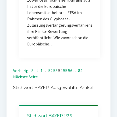
„Glyphosat“ schließen! Anfang Juli
hatte die Europäische
Lebensmittelbehörde EFSA im
Rahmen des Glyphosat-
Zulassungsverlängerungsverfahrens
ihre Risiko-Bewertung
veröffentlicht. Wie zuvor schon die
Europäische…
Vorherige Seite
1
…
52
53
54
55
56
…
84
Nächste Seite
Stichwort BAYER: Ausgewählte Artikel
Stichwort BAYER 1/26