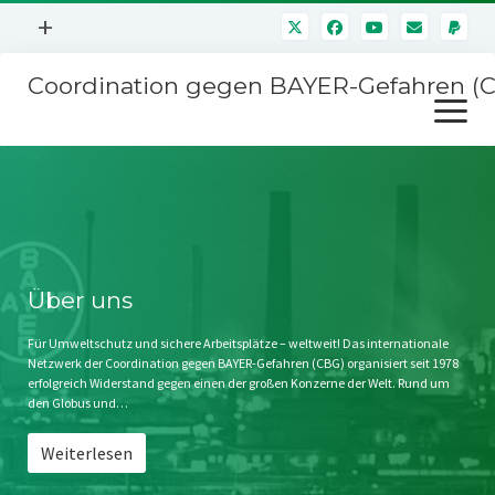
Menü
+
öffnen
Coordination gegen BAYER-Gefahren (
Mitmachen
Menü
Newsletter
öffnen
Presse
Kampagnen
Über uns
BAYER-Hauptversammlungen
Kontakt
Stichwort BAYER
Impressum
Über uns
Jahrestagung
Störfälle
Für Umweltschutz und sichere Arbeitsplätze – weltweit! Das internationale
Netzwerk der Coordination gegen BAYER-Gefahren (CBG) organisiert seit 1978
SPENDEN
erfolgreich Widerstand gegen einen der großen Konzerne der Welt. Rund um
den Globus und…
Weiterlesen