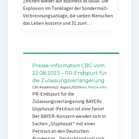
Zeichen wieder auf Business as usual. Die
Explosion im Tanklager der Sondermüll-
Verbrennungsanlage, die sieben Menschen
das Leben kostete und 31 zum…
Presse-Information CBG vom
22.08.2023 – PR-Endspurt für
die Zulassungsverlängerung
CBG Redaktion
22. August 2023
News
, 
Presse-Infos
PR-Endspurt für die
Zulassungsverlängerung BAYERs
Glyphosat-Petition ist eine Farce!
Der BAYER-Konzern wendet sich in
Sachen „Glyphosat“ mit einer
Petition an den Deutschen
Bundestag. „Deutschland soll sich