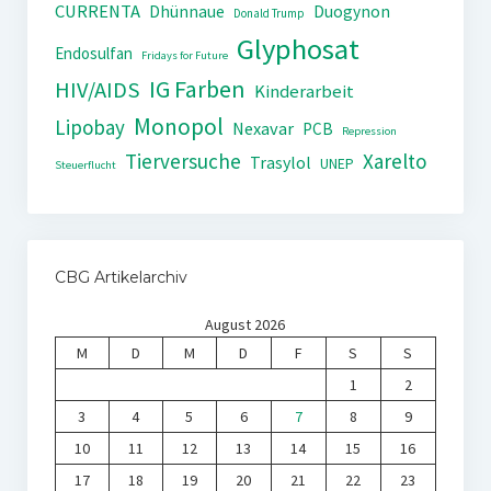
CURRENTA
Dhünnaue
Duogynon
Donald Trump
Glyphosat
Endosulfan
Fridays for Future
IG Farben
HIV/AIDS
Kinderarbeit
Monopol
Lipobay
Nexavar
PCB
Repression
Tierversuche
Xarelto
Trasylol
UNEP
Steuerflucht
CBG Artikelarchiv
August 2026
M
D
M
D
F
S
S
1
2
3
4
5
6
7
8
9
10
11
12
13
14
15
16
17
18
19
20
21
22
23