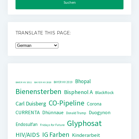
TRANSLATE THIS PAGE:
Bhopal
BAYER HV 2019
BAYER HV 2011
BAYER HV 2018
Bienensterben
Bisphenol A
BlackRock
CO-Pipeline
Carl Duisberg
Corona
CURRENTA
Dhünnaue
Duogynon
Donald Trump
Glyphosat
Endosulfan
Fridays for Future
IG Farben
HIV/AIDS
Kinderarbeit