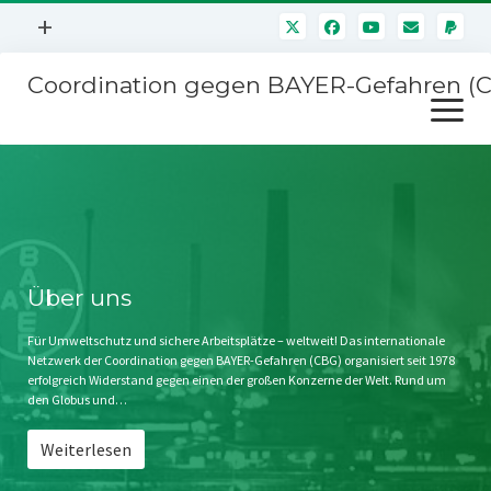
Menü
+
öffnen
Coordination gegen BAYER-Gefahren (
Mitmachen
Menü
Newsletter
öffnen
Presse
Kampagnen
Über uns
BAYER-Hauptversammlungen
Kontakt
Stichwort BAYER
Impressum
Über uns
Jahrestagung
Störfälle
Für Umweltschutz und sichere Arbeitsplätze – weltweit! Das internationale
Netzwerk der Coordination gegen BAYER-Gefahren (CBG) organisiert seit 1978
SPENDEN
erfolgreich Widerstand gegen einen der großen Konzerne der Welt. Rund um
den Globus und…
Weiterlesen