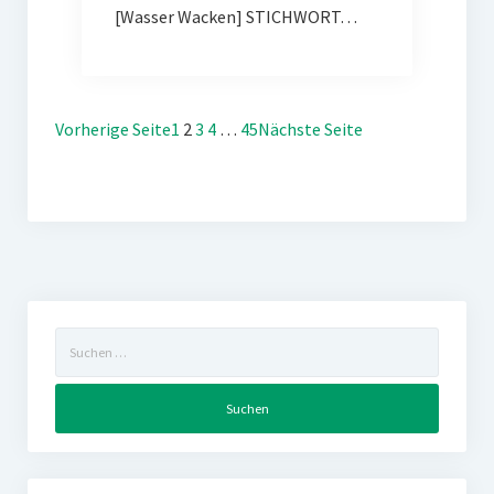
[Wasser Wacken] STICHWORT…
Vorherige Seite
1
2
3
4
…
45
Nächste Seite
Suchen
nach: