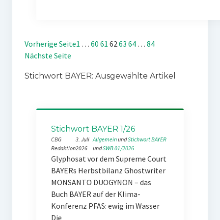
Vorherige Seite
1
…
60
61
62
63
64
…
84
Nächste Seite
Stichwort BAYER: Ausgewählte Artikel
Stichwort BAYER 1/26
CBG
3. Juli
Allgemein
 und 
Stichwort BAYER
Redaktion
2026
und 
SWB 01/2026
Glyphosat vor dem Supreme Court
BAYERs Herbstbilanz Ghostwriter
MONSANTO DUOGYNON – das
Buch BAYER auf der Klima-
Konferenz PFAS: ewig im Wasser
Die