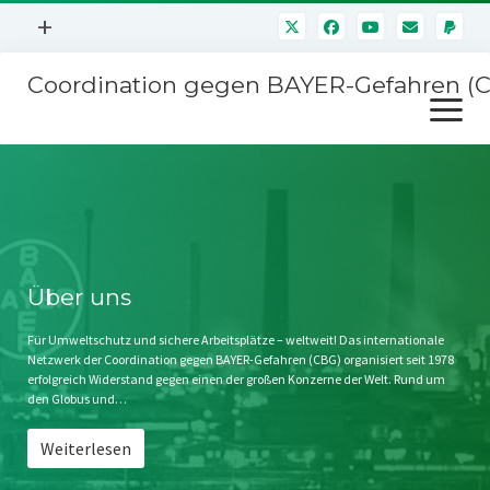
Menü
+
öffnen
Coordination gegen BAYER-Gefahren (
Mitmachen
Menü
Newsletter
öffnen
Presse
Kampagnen
Über uns
BAYER-Hauptversammlungen
Kontakt
Stichwort BAYER
Impressum
Über uns
Jahrestagung
Störfälle
Für Umweltschutz und sichere Arbeitsplätze – weltweit! Das internationale
Netzwerk der Coordination gegen BAYER-Gefahren (CBG) organisiert seit 1978
SPENDEN
erfolgreich Widerstand gegen einen der großen Konzerne der Welt. Rund um
den Globus und…
Weiterlesen