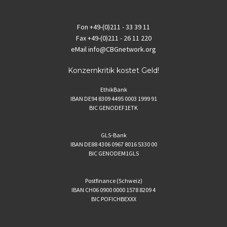
Fon
+49-(0)211 - 33 39 11
Fax
+49-(0)211 - 26 11 220
eMail
info@CBGnetwork.org
Konzernkritik kostet Geld!
EthikBank
IBAN DE94 8309 4495 0003 1999 91
BIC GENODEF1ETK
GLS-Bank
IBAN DE88 4306 0967 8016 5330 00
BIC GENODEM1GLS
Postfinance (Schweiz)
IBAN CH06 0900 0000 1578 8209 4
BIC POFICHBEXXX