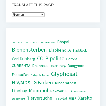
TRANSLATE THIS PAGE:
Bhopal
BAYER HV 2019
BAYER HV 2011
BAYER HV 2018
Bienensterben
Bisphenol A
BlackRock
CO-Pipeline
Carl Duisberg
Corona
CURRENTA
Dhünnaue
Duogynon
Donald Trump
Glyphosat
Endosulfan
Fridays for Future
IG Farben
HIV/AIDS
Kinderarbeit
Monopol
Lipobay
Nexavar
PCB
Repression
Tierversuche
Xarelto
Trasylol
UNEP
Steuerflucht