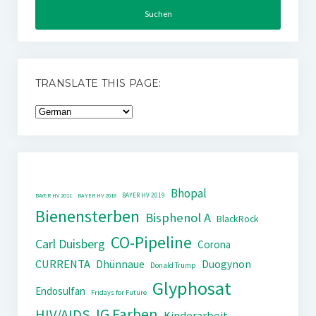
TRANSLATE THIS PAGE:
Bhopal
BAYER HV 2019
BAYER HV 2011
BAYER HV 2018
Bienensterben
Bisphenol A
BlackRock
CO-Pipeline
Carl Duisberg
Corona
CURRENTA
Dhünnaue
Duogynon
Donald Trump
Glyphosat
Endosulfan
Fridays for Future
IG Farben
HIV/AIDS
Kinderarbeit