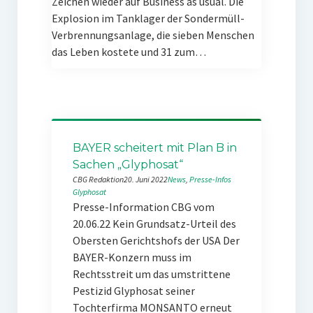
Zeichen wieder auf Business as usual. Die
Explosion im Tanklager der Sondermüll-
Verbrennungsanlage, die sieben Menschen
das Leben kostete und 31 zum…
BAYER scheitert mit Plan B in
Sachen „Glyphosat“
CBG Redaktion
20. Juni 2022
News
, 
Presse-Infos
Glyphosat
Presse-Information CBG vom
20.06.22 Kein Grundsatz-Urteil des
Obersten Gerichtshofs der USA Der
BAYER-Konzern muss im
Rechtsstreit um das umstrittene
Pestizid Glyphosat seiner
Tochterfirma MONSANTO erneut