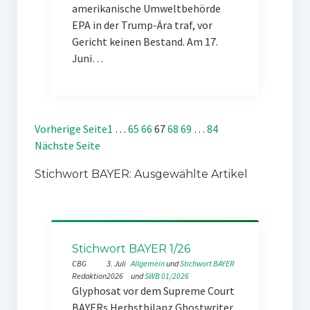
amerikanische Umweltbehörde
EPA in der Trump-Ära traf, vor
Gericht keinen Bestand. Am 17.
Juni…
Vorherige Seite
1
…
65
66
67
68
69
…
84
Nächste Seite
Stichwort BAYER: Ausgewählte Artikel
Stichwort BAYER 1/26
CBG
3. Juli
Allgemein
 und 
Stichwort BAYER
Redaktion
2026
und 
SWB 01/2026
Glyphosat vor dem Supreme Court
BAYERs Herbstbilanz Ghostwriter