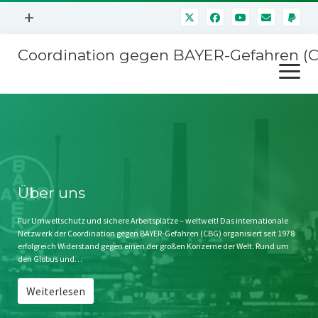
Menü
+
öffnen
Coordination gegen BAYER-Gefahren (
Mitmachen
Menü
Newsletter
öffnen
Presse
Kampagnen
Über uns
BAYER-Hauptversammlungen
Kontakt
Stichwort BAYER
Impressum
Über uns
Jahrestagung
Störfälle
Für Umweltschutz und sichere Arbeitsplätze – weltweit! Das internationale
Netzwerk der Coordination gegen BAYER-Gefahren (CBG) organisiert seit 1978
SPENDEN
erfolgreich Widerstand gegen einen der großen Konzerne der Welt. Rund um
den Globus und…
Weiterlesen