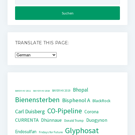
nach:
TRANSLATE THIS PAGE:
Bhopal
BAYER HV 2019
BAYER HV 2011
BAYER HV 2018
Bienensterben
Bisphenol A
BlackRock
CO-Pipeline
Carl Duisberg
Corona
CURRENTA
Dhünnaue
Duogynon
Donald Trump
Glyphosat
Endosulfan
Fridays for Future