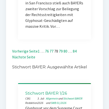
in San Francisco stieß auch BAYERs
zweiter Vorschlag zur Beilegung
der Rechtsstreitigkeiten mit
Glyphosat-Geschädigten auf
massive Kritik. Vor…
Vorherige Seite
1
…
76
77
78
79
80
…
84
Nächste Seite
Stichwort BAYER: Ausgewählte Artikel
Stichwort BAYER 1/26
CBG
3. Juli
Allgemein
 und 
Stichwort BAYER
Redaktion
2026
und 
SWB 01/2026
Glyphosat vor dem Supreme Court