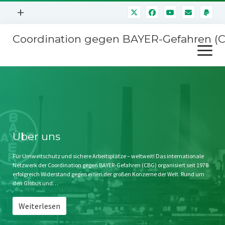
Menü
+
öffnen
Coordination gegen BAYER-Gefahren (
Mitmachen
Menü
Newsletter
öffnen
Presse
Kampagnen
Über uns
BAYER-Hauptversammlungen
Kontakt
Stichwort BAYER
Impressum
Über uns
Jahrestagung
Störfälle
Für Umweltschutz und sichere Arbeitsplätze – weltweit! Das internationale
Netzwerk der Coordination gegen BAYER-Gefahren (CBG) organisiert seit 1978
SPENDEN
erfolgreich Widerstand gegen einen der großen Konzerne der Welt. Rund um
den Globus und…
Weiterlesen