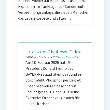
Zeichen wieder auf Business as usual. Die
Explosion im Tanklager der Sondermüll-
Verbrennungsanlage, die sieben Menschen
das Leben kostete und 31 zum…
Urteil zum Glyphosat-Dekret
CBG Redaktion
14. Juli 2026
News
, 
Presse-Infos
Am 18. Februar 2026 hat US-
Präsident Donald Trump das
BAYER-Pestizid Glyphosat und sein
Vorprodukt Phosphor per Dekret
unter besonderen besonderen
Schutz gestellt. Dabei gilt seine
Executive Order explizit auch für
die militärische…