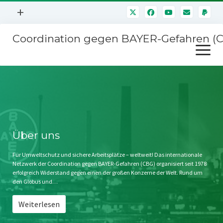
Menü
+
öffnen
Coordination gegen BAYER-Gefahren (
Mitmachen
Menü
Newsletter
öffnen
Presse
Kampagnen
Über uns
BAYER-Hauptversammlungen
Kontakt
Stichwort BAYER
Impressum
Über uns
Jahrestagung
Störfälle
Für Umweltschutz und sichere Arbeitsplätze – weltweit! Das internationale
Netzwerk der Coordination gegen BAYER-Gefahren (CBG) organisiert seit 1978
SPENDEN
erfolgreich Widerstand gegen einen der großen Konzerne der Welt. Rund um
den Globus und…
Weiterlesen