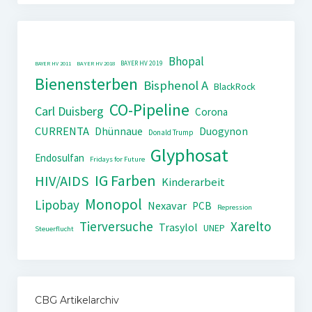
Bhopal
BAYER HV 2019
BAYER HV 2011
BAYER HV 2018
Bienensterben
Bisphenol A
BlackRock
CO-Pipeline
Carl Duisberg
Corona
CURRENTA
Dhünnaue
Duogynon
Donald Trump
Glyphosat
Endosulfan
Fridays for Future
IG Farben
HIV/AIDS
Kinderarbeit
Monopol
Lipobay
Nexavar
PCB
Repression
Tierversuche
Xarelto
Trasylol
UNEP
Steuerflucht
CBG Artikelarchiv