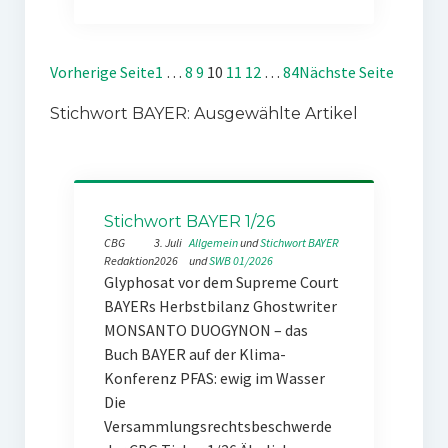
Vorherige Seite
1
…
8
9
10
11
12
…
84
Nächste Seite
Stichwort BAYER: Ausgewählte Artikel
Stichwort BAYER 1/26
CBG
3. Juli
Allgemein
 und 
Stichwort BAYER
Redaktion
2026
und 
SWB 01/2026
Glyphosat vor dem Supreme Court
BAYERs Herbstbilanz Ghostwriter
MONSANTO DUOGYNON – das
Buch BAYER auf der Klima-
Konferenz PFAS: ewig im Wasser
Die
Versammlungsrechtsbeschwerde