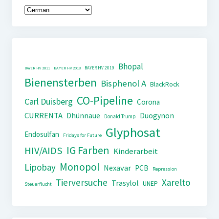
Bhopal
BAYER HV 2019
BAYER HV 2011
BAYER HV 2018
Bienensterben
Bisphenol A
BlackRock
CO-Pipeline
Carl Duisberg
Corona
CURRENTA
Dhünnaue
Duogynon
Donald Trump
Glyphosat
Endosulfan
Fridays for Future
IG Farben
HIV/AIDS
Kinderarbeit
Monopol
Lipobay
Nexavar
PCB
Repression
Tierversuche
Xarelto
Trasylol
UNEP
Steuerflucht