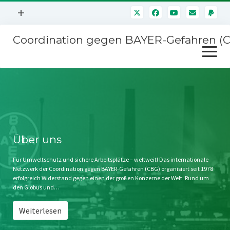
Menü
+
öffnen
Coordination gegen BAYER-Gefahren (
Mitmachen
Menü
Newsletter
öffnen
Presse
Kampagnen
Über uns
BAYER-Hauptversammlungen
Kontakt
Stichwort BAYER
Impressum
Über uns
Jahrestagung
Störfälle
Für Umweltschutz und sichere Arbeitsplätze – weltweit! Das internationale
Netzwerk der Coordination gegen BAYER-Gefahren (CBG) organisiert seit 1978
SPENDEN
erfolgreich Widerstand gegen einen der großen Konzerne der Welt. Rund um
den Globus und…
Weiterlesen